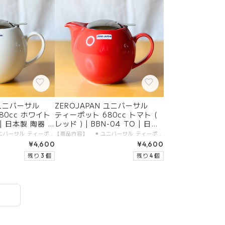
 ユニバーサル
ZEROJAPAN ユニバーサル
80cc ホワイト
ティーポット 680cc トマト (
H | 日本製 陶器 美
レッド ) | BBN-04 TO | 日本
製 陶器 美濃焼
【商品内容】 ◾️ ユニバーサル ティーポット 680cc 本体 1つ 【製品仕様】 ◾️ サイズ：680cc ( 5人用 ) ◾️ カラー：ホワイト ◾️ 素材 ・本体：陶器（美濃焼） ・金属部分：18-8ステンレス（日本製） ◾️ 食洗機：使用可 【生産地】 ◾️ ZEROJAPAN ユニバーサル ティーポット 680cc 本体：日本製・岐阜県土岐市 金属部分：日本製・新潟県燕市 【加工者】 有限会社 ZERO JAPAN 【販売者】 有限会社ガーラジャパン 【お届けについて】 「宅配便（送料無料）」にて、大切にお届けします。 日付指定が可能です。
【商品内容】 ◾️ ユニバーサル ティーポット 680cc 本体 1つ 【製品仕様】 ◾️ サイズ：680cc ( 5人用 ) ◾️ カラー：トマト ( レッド ) ◾️ 素材 ・本体：陶器（美濃焼） ・金属部分：18-8ステンレス（日本製） ◾️ 食洗機：使用可 【生産地】 ◾️ ZEROJAPAN ユニバーサル ティーポット 680cc 本体：日本製・岐阜県土岐市 金属部分：日本製・新潟県燕市 【加工者】 有限会社 ZERO JAPAN 【販売者】 有限会社ガーラジャパン 【お届けについて】 「宅配便（送料無料）」にて、大切にお届けします。 日付指定が可能です。
¥4,600
¥4,600
残り 3 個
残り 4 個