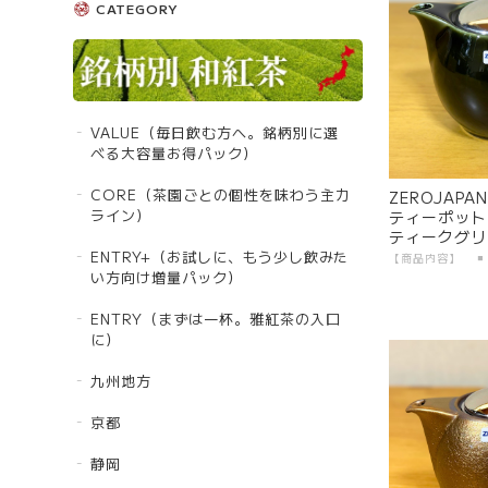
CATEGORY
VALUE（毎日飲む方へ。銘柄別に選
べる大容量お得パック）
CORE（茶園ごとの個性を味わう主力
ZEROJAP
ライン）
ティーポット 
ティークグリーン
GN | 日本製
ENTRY+（お試しに、もう少し飲みた
い方向け増量パック）
ENTRY（まずは一杯。雅紅茶の入口
に）
九州地方
京都
静岡