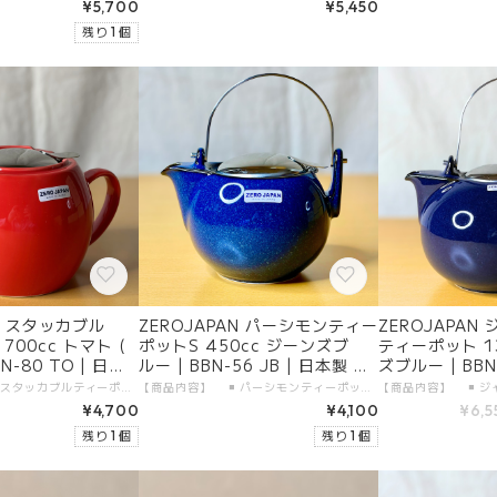
¥5,700
¥5,450
残り 1 個
AN スタッカブル
ZEROJAPAN パーシモンティー
ZEROJAPAN
00cc トマト (
ポットS 450cc ジーンズブ
ティーポット 1
BN-80 TO | 日本
ルー | BBN-56 JB | 日本製 陶
ズブルー | BBN-
焼
器 美濃焼
製 陶器 美濃焼
【商品内容】 ◾️ スタッカブルティーポット 700cc 本体 1つ 【製品仕様】 ◾️ サイズ：700cc ◾️ カラー：トマト ( レッド ) ◾️ 素材 ・本体：陶器（美濃焼） ・金属部分：18-8ステンレス（日本製） ◾️ 生産地：日本、岐阜県土岐市 ◾️ 食洗機：使用可 【生産地】 ◾️ ZEROJAPAN スタッカブルティーポット 700cc 本体：日本製・岐阜県土岐市 金属部分：日本製・新潟県燕市 【加工者】 有限会社 ZERO JAPAN 【販売者】 有限会社ガーラジャパン 【お届けについて】 「宅配便（送料無料）」にて、大切にお届けします。 日付指定が可能です。
【商品内容】 ◾️ パーシモンティーポットS 450cc 本体 1つ 【製品仕様】 ◾️ サイズ：450cc ◾️ カラー：ジーンズブルー ◾️ 素材 ・本体：陶器（美濃焼） ・金属部分：18-8ステンレス（日本製） ◾️ 食洗機：使用可 【生産地】 ◾️ ZEROJAPAN パーシモンティーポットS 450cc 本体：日本製・岐阜県土岐市 金属部分：日本製・新潟県燕市 【加工者】 有限会社 ZERO JAPAN 【販売者】 有限会社ガーラジャパン 【お届けについて】 「宅配便（送料無料）」にて、大切にお届けします。 日付指定が可能です。
¥4,700
¥4,100
¥6,5
残り 1 個
残り 1 個