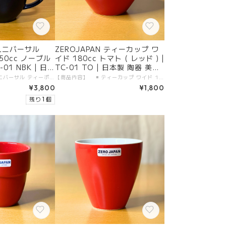
 ユニバーサル
ZEROJAPAN ティーカップ ワ
50cc ノーブル
イド 180cc トマト ( レッド ) |
-01 NBK | 日本
TC-01 TO | 日本製 陶器 美濃
焼
【商品内容】 ◾️ ユニバーサル ティーポット 350cc 本体 1つ 【製品仕様】 ◾️ サイズ：350cc ( 2人用 ) ◾️ カラー：ノーブルブラック ◾️ 素材 ・本体：陶器（美濃焼） ・金属部分：18-8ステンレス（日本製） ◾️ 食洗機：使用可 【生産地】 ◾️ ZEROJAPAN ユニバーサル ティーポット 350cc 本体：日本製・岐阜県土岐市 金属部分：日本製・新潟県燕市 【加工者】 有限会社 ZERO JAPAN 【販売者】 有限会社ガーラジャパン 【お届けについて】 「宅配便（送料無料）」にて、大切にお届けします。 日付指定が可能です。
【商品内容】 ◾️ ティーカップ ワイド 180cc 本体 1つ 【製品仕様】 ◾️ サイズ：180cc ◾️ カラー：トマト ( レッド ) ◾️ 素材 ・本体：陶器（美濃焼） ◾️ 食洗機：使用可 【生産地】 ◾️ ZEROJAPAN ティーカップ ワイド 180cc 本体：日本製・岐阜県土岐市 【加工者】 有限会社 ZERO JAPAN 【販売者】 有限会社ガーラジャパン 【お届けについて】 「宅配便（送料無料）」にて、大切にお届けします。 日付指定が可能です。
¥3,800
¥1,800
残り 1 個