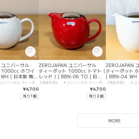
AN ユニバーサル
ZEROJAPAN ユニバーサル
ZEROJAPAN
1000cc ホワイ
ティーポット 1000cc トマト (
ティーポット 6
6 WH | 日本製 陶器
レッド ) | BBN-06 TO | 日本
| BBN-04 W
製 陶器 美濃焼
濃焼
【商品内容】 ◾️ ユニバーサル ティーポット 1000cc 本体 1つ 【製品仕様】 ◾️ サイズ：1000cc ( 7人用 ) ◾️ カラー：ホワイト ◾️ 素材 ・本体：陶器（美濃焼） ・金属部分：18-8ステンレス（日本製） ◾️ 食洗機：使用可 【生産地】 ◾️ ZEROJAPAN ユニバーサル ティーポット 1000cc 本体：日本製・岐阜県土岐市 金属部分：日本製・新潟県燕市 【加工者】 有限会社 ZERO JAPAN 【販売者】 有限会社ガーラジャパン 【お届けについて】 「宅配便（送料無料）」にて、大切にお届けします。 日付指定が可能です。
【商品内容】 ◾️ ユニバーサル ティーポット 1000cc 本体 1つ 【製品仕様】 ◾️ サイズ：1000cc ( 7人用 ) ◾️ カラー：トマト ( レッド ) ◾️ 素材 ・本体：陶器（美濃焼） ・金属部分：18-8ステンレス（日本製） ◾️ 食洗機：使用可 【生産地】 ◾️ ZEROJAPAN ユニバーサル ティーポット 1000cc 本体：日本製・岐阜県土岐市 金属部分：日本製・新潟県燕市 【加工者】 有限会社 ZERO JAPAN 【販売者】 有限会社ガーラジャパン 【お届けについて】 「宅配便（送料無料）」にて、大切にお届けします。 日付指定が可能です。
¥4,700
¥4,700
残り 1 個
残り 2 個
MORE