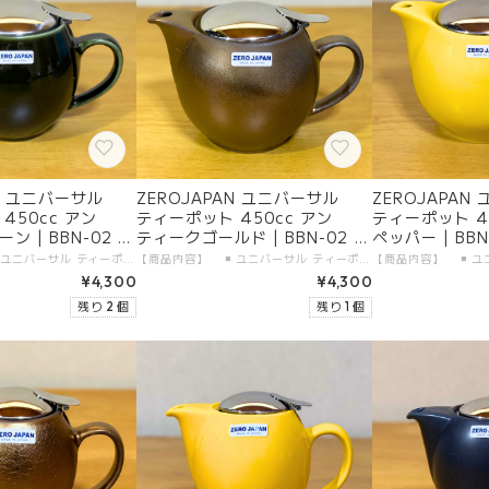
AN ユニバーサル
ZEROJAPAN ユニバーサル
ZEROJAPAN
450cc アン
ティーポット 450cc アン
ティーポット 4
 | BBN-02 A
ティークゴールド | BBN-02 A
ペッパー | BBN-
 陶器 美濃焼
GO | 日本製 陶器 美濃焼
製 陶器 美濃焼
【商品内容】 ◾️ ユニバーサル ティーポット 450cc 本体 1つ 【製品仕様】 ◾️ サイズ：450cc ( 3人用 ) ◾️ カラー：アンティークグリーン ◾️ 素材 ・本体：陶器（美濃焼） ・金属部分：18-8ステンレス（日本製） ◾️ 食洗機：使用可 【生産地】 ◾️ ZEROJAPAN ユニバーサル ティーポット 450cc 本体：日本製・岐阜県土岐市 金属部分：日本製・新潟県燕市 【加工者】 有限会社 ZERO JAPAN 【販売者】 有限会社ガーラジャパン 【お届けについて】 「宅配便（送料無料）」にて、大切にお届けします。 日付指定が可能です。
【商品内容】 ◾️ ユニバーサル ティーポット 450cc 本体 1つ 【製品仕様】 ◾️ サイズ：450cc ( 3人用 ) ◾️ カラー：アンティークゴールド ◾️ 素材 ・本体：陶器（美濃焼） ・金属部分：18-8ステンレス（日本製） ◾️ 食洗機：使用可 【生産地】 ◾️ ZEROJAPAN ユニバーサル ティーポット 450cc 本体：日本製・岐阜県土岐市 金属部分：日本製・新潟県燕市 【加工者】 有限会社 ZERO JAPAN 【販売者】 有限会社ガーラジャパン 【お届けについて】 「宅配便（送料無料）」にて、大切にお届けします。 日付指定が可能です。
¥4,300
¥4,300
残り 2 個
残り 1 個