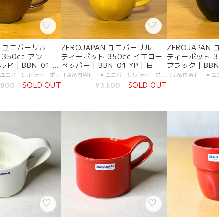
AN ユニバーサル
ZEROJAPAN ユニバーサル
ZEROJAPAN
350cc アン
ティーポット 350cc イエロー
ティーポット 3
 | BBN-01 A
ペッパー | BBN-01 YP | 日本
ブラック | BBN
製 陶器 美濃焼
製 陶器 美濃焼
製 陶器 美濃焼
【商品内容】 ◾️ ユニバーサル ティーポット 350cc 本体 1つ 【製品仕様】 ◾️ サイズ：350cc ( 2人用 ) ◾️ カラー：アンティークゴールド ◾️ 素材 ・本体：陶器（美濃焼） ・金属部分：18-8ステンレス（日本製） ◾️ 食洗機：使用可 【生産地】 ◾️ ZEROJAPAN ユニバーサル ティーポット 350cc 本体：日本製・岐阜県土岐市 金属部分：日本製・新潟県燕市 【加工者】 有限会社 ZERO JAPAN 【販売者】 有限会社ガーラジャパン 【お届けについて】 「宅配便（送料無料）」にて、大切にお届けします。 日付指定が可能です。
【商品内容】 ◾️ ユニバーサル ティーポット 350cc 本体 1つ 【製品仕様】 ◾️ サイズ：350cc ( 2人用 ) ◾️ カラー：イエローペッパー ◾️ 素材 ・本体：陶器（美濃焼） ・金属部分：18-8ステンレス（日本製） ◾️ 食洗機：使用可 【生産地】 ◾️ ZEROJAPAN ユニバーサル ティーポット 350cc 本体：日本製・岐阜県土岐市 金属部分：日本製・新潟県燕市 【加工者】 有限会社 ZERO JAPAN 【販売者】 有限会社ガーラジャパン 【お届けについて】 「宅配便（送料無料）」にて、大切にお届けします。 日付指定が可能です。
SOLD OUT
SOLD OUT
,800
¥3,800