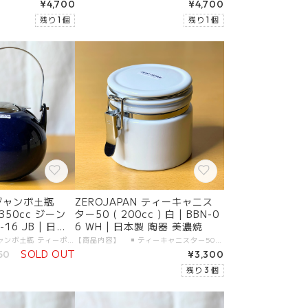
¥4,700
¥4,700
残り 1 個
残り 1 個
 ジャンボ土瓶
ZEROJAPAN ティーキャニス
350cc ジーン
ター50 ( 200cc ) 白 | BBN-0
16 JB | 日本
6 WH | 日本製 陶器 美濃焼
【商品内容】 ◾️ ジャンボ土瓶 ティーポット 1350cc 本体 1つ 【製品仕様】 ◾️ サイズ：1350cc ◾️ カラー：ジーンズブルー ◾️ 素材 ・本体：陶器（美濃焼） ・金属部分：18-8ステンレス（日本製 ） ◾️ 食洗機：使用可 【生産地】 ◾️ ZEROJAPAN ユニバーサル ティーポット 1000cc 本体：日本製・岐阜県土岐市 金属部分：日本製・新潟県燕市 【加工者】 有限会社 ZERO JAPAN 【販売者】 有限会社ガーラジャパン 【お届けについて】 「宅配便（送料無料）」にて、大切にお届けします。 日付指定が可能です。
【商品内容】 ◾️ ティーキャニスター50 ( 200cc ) 本体 1つ 【製品仕様】 ◾️ サイズ：50 ( 200cc ) ◾️ カラー：ホワイト ◾️ 素材 ・本体：陶器（美濃焼） ・金属部分：18-8ステンレス（日本製） ◾️ 食洗機：使用可 【生産地】 ◾️ ZEROJAPAN ティーキャニスター50（200cc） 本体：日本製・岐阜県土岐市 金属部分：日本製・新潟県燕市 【加工者】 有限会社 ZERO JAPAN 【販売者】 有限会社ガーラジャパン 【お届けについて】 「宅配便（送料無料）」にて、大切にお届けします。 日付指定が可能です。
SOLD OUT
50
¥3,300
残り 3 個