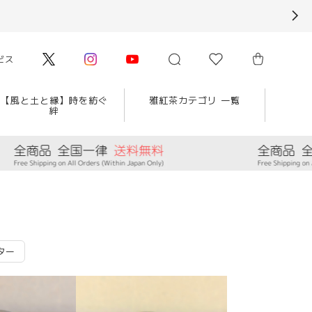
ビス
【風と土と縁】時を紡ぐ
雅紅茶カテゴリ 一覧
絆
ター