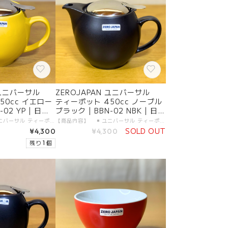
 ユニバーサル
ZEROJAPAN ユニバーサル
50cc イエロー
ティーポット 450cc ノーブル
02 YP | 日本
ブラック | BBN-02 NBK | 日本
製 陶器 美濃焼
【商品内容】 ◾️ ユニバーサル ティーポット 450cc 本体 1つ 【製品仕様】 ◾️ サイズ：450cc ( 3人用 ) ◾️ カラー：イエローペッパー ◾️ 素材 ・本体：陶器（美濃焼） ・金属部分：18-8ステンレス（日本製） ◾️ 食洗機：使用可 【生産地】 ◾️ ZEROJAPAN ユニバーサル ティーポット 450cc 本体：日本製・岐阜県土岐市 金属部分：日本製・新潟県燕市 【加工者】 有限会社 ZERO JAPAN 【販売者】 有限会社ガーラジャパン 【お届けについて】 「宅配便（送料無料）」にて、大切にお届けします。 日付指定が可能です。
【商品内容】 ◾️ ユニバーサル ティーポット 450cc 本体 1つ 【製品仕様】 ◾️ サイズ：450cc ( 3人用 ) ◾️ カラー：ノーブルブラック ◾️ 素材 ・本体：陶器（美濃焼） ・金属部分：18-8ステンレス（日本製） ◾️ 食洗機：使用可 【生産地】 ◾️ ZEROJAPAN ユニバーサル ティーポット 450cc 本体：日本製・岐阜県土岐市 金属部分：日本製・新潟県燕市 【加工者】 有限会社 ZERO JAPAN 【販売者】 有限会社ガーラジャパン 【お届けについて】 「宅配便（送料無料）」にて、大切にお届けします。 日付指定が可能です。
SOLD OUT
¥4,300
¥4,300
残り 1 個