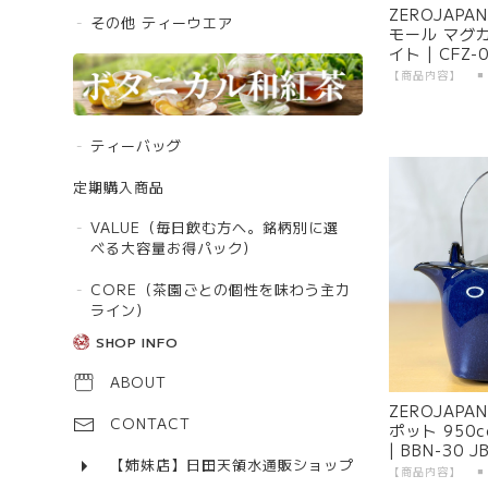
ZEROJAPA
その他 ティーウエア
モール マグカ
イト | CFZ-
器 美濃焼
ティーバッグ
定期購入商品
VALUE（毎日飲む方へ。銘柄別に選
べる大容量お得パック）
CORE（茶園ごとの個性を味わう主力
ライン）
SHOP INFO
ABOUT
ZEROJAPA
CONTACT
ポット 950
| BBN-30 
【姉妹店】日田天領水通販ショップ
濃焼