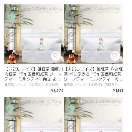
【お試しサイズ】雅紅茶 薩摩川
【お試しサイズ】雅紅茶 八女紅
内紅茶 15g 国産和紅茶 リーフ
茶 べにふうき 15g 国産和紅茶
ティー ミルクティー向き まず
リーフティー ミルクティー向き
は一杯。雅紅茶の入口に | お茶
まずは一杯。雅紅茶の入口に |
■商品スペック 【生産地】 鹿児島県薩摩川内 【原材料】 国産和紅茶 【添加物】 すべて不使用 【茶葉タイプ】 リーフティー 【内容量】 15g 【加工者・販売者】 有限会社ガーラジャパン # 商品説明文 「お試しサイズ 雅紅茶 薩摩川内紅茶 15g」が新登場！鹿児島県薩摩川内で丁寧に育てられたこの和紅茶は、香り高く、甘みのあるバランスの取れた味わいが特徴です。初めての方でも楽しめる15gのパックは、お手軽に和紅茶を味わうにはぴったりのサイズです。さらに、美味しい紅茶の淹れ方が記載された冊子も付属しており、紅茶の魅力をより深く探求するためのヒントが盛り込まれています！ ■ 毎日のリフレッシュに最適！ 薩摩川内紅茶は、その心地よい甘味と香りが、日々の疲れを癒し、心に安らぎをもたらします。この15gのパックを利用して、特にミルクティーとして楽しむのがおすすめです。自分の好みにアレンジして、特別なひとときをお過ごしください！ ■ 薩摩川内の特性豊かな味わい 薩摩川内紅茶は、特別な土壌と気候条件で育まれた厳選された茶葉を使用しています。その香り高く、渋みが少ない味わいは、国産和紅茶の新たな魅力を感じさせてくれます。この機会にぜひ、その特性豊かな一杯を体験してみてください。 ■ 送料無料で手軽にお届け 便利なメール便を利用し、送料無料でお届けいたします。忙しい日常の中でも、高品質な和紅茶を気軽に楽しむことができるのは、日常を彩る大きなポイントです。この魅力あふれる薩摩川内紅茶をぜひお試しください！ 特別なティータイムを「お試しサイズ 雅紅茶 薩摩川内紅茶 15g」で体験し、心豊かなひとときをお楽しみください！
■商品スペック 【生産地】 福岡県八女 【原材料】 国産和紅茶（べにふうき） 【添加物】 すべて不使用 【茶葉タイプ】 リーフティー 【内容量】 15g 【加工者・販売者】 有限会社ガーラジャパン # 商品説明文 「お試しサイズ 雅紅茶 八女紅茶 べにふうき 15g」が新登場！福岡県八女で大切に育まれたこの和紅茶は、最も香り高い紅茶品種「べにふうき」を贅沢に使用しています。お手軽な15gのパックは、初めて紅茶を楽しむ方にも最適なサイズ。さらに、美味しい紅茶の淹れ方が記載された冊子も付属しており、より深く紅茶の魅力を探求するためのヒントがいっぱいです！ ■ 毎日のリフレッシュに最適！ 15gのパックは、八女紅茶を手軽に味わうのにぴったりのサイズです。豊かな香りとまろやかな味わいが、日々の疲れを癒し、心に安らぎをもたらします。特にミルクティーとして楽しむのがおすすめで、自分だけのアレンジを加えて特別なひとときを過ごしてください！ ■ 八女の特性豊かな味わい 八女紅茶は、特別な土壌と気候条件で育まれた高品質な茶葉を使用しています。その芳醇な香りと深い味わいが、心をリフレッシュさせる一杯を実現します。国産和紅茶の新たな魅力を、この機会にぜひ体験してみてください。 ■ 送料無料で手軽にお届け 便利なメール便を利用して、送料無料でお届けいたします。忙しい日常の中でも、高品質な和紅茶を気軽に楽しむことができるのは、日常を華やかに彩る大きなポイントです。この素晴らしい八女紅茶をぜひお試しください！ 特別なティータイムを「お試しサイズ 雅紅茶 八女紅茶 べにふうき 15g」で体験し、心豊かなひとときをお楽しみください！
日本茶 紅茶 和紅茶 茶の支度 送
お茶 日本茶 紅茶 和紅茶 茶の支
¥1,376
¥1,191
料無料 丁寧なくらし 【定番】
度 送料無料 丁寧なくらし 【定
【Entry】
番】【Entry】