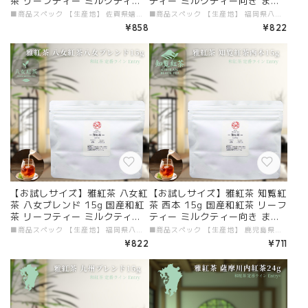
茶 リーフティー ミルクティー
ティー ミルクティー向き まず
向き まずは一杯。雅紅茶の入口
は一杯。雅紅茶の入口に | お茶
■商品スペック 【生産地】 佐賀県嬉野 【原材料】 国産和紅茶 【添加物】 すべて不使用 【茶葉タイプ】 リーフティー 【内容量】 15g 【加工者・販売者】 有限会社ガーラジャパン # 商品説明文 「お試しサイズ 雅紅茶 嬉野紅茶 嬉野ブレンド 15g」が新登場！佐賀県嬉野で丁寧に育まれたこの和紅茶は、香り高くまろやかな深い味わいが特徴です。嬉野紅茶は、初めての方にも気軽に楽しんでいただける一杯を提案しており、もちろん、美味しい紅茶の淹れ方冊子も付いていますので安心してご体験いただけます。 ■ 毎日のリフレッシュに最適！ 15gのパックは、嬉野紅茶を手軽に味わうのにぴったりのサイズです。その芳醇な香りとまろやかな口当たりが、日常の疲れを癒やし、くつろぎのひとときを演出します。特にミルクティーにぴったりで、自分だけのオリジナルアレンジを楽しむことができるのも魅力のひとつです！ ■ 嬉野の特性豊かな味わい 嬉野紅茶は、豊かな自然環境と生産者の情熱が込められた特別な茶葉です。その深いコクは、心を癒やしながら素敵なひとときを提供してくれます。国産和紅茶の真髄を、この機会にぜひ体験してください。 ■ 送料無料で手軽にお届け 便利なメール便を利用し、送料無料でお届けいたします。忙しい中でも手軽に高品質な和紅茶を楽しむことができるのは、日常を素敵に彩る大きなポイントです。この機会に、嬉野の特製和紅茶をぜひお試しください！ 贅沢なひとときを「お試しサイズ 雅紅茶 嬉野紅茶 嬉野ブレンド 15g」で体験し、特別なティータイムをお楽しみください！
■商品スペック 【生産地】 福岡県八女 【原材料】 国産和紅茶 【添加物】 すべて不使用 【茶葉タイプ】 リーフティー 【内容量】 15g 【加工者・販売者】 有限会社ガーラジャパン # 商品説明文 「お試しサイズ 雅紅茶 八女紅茶 立花 15g」が新登場！福岡県八女で丁寧に育まれたこの和紅茶は、透き通るルビー色とほのかな甘みが特徴です。初めての方にも気軽に楽しんでいただける一杯を提案しており、もちろん美味しい紅茶の淹れ方冊子も付いていますので、安心してお楽しみいただけます。 ■ 毎日のリフレッシュに最適！ 15gのパックは、八女紅茶を手軽に楽しむためにぴったりのサイズです。その豊かな香りとコクが、日々の疲れを癒してくれます。特にミルクティーに最適で、自分だけのオリジナルアレンジを楽しむことができるのも魅力のひとつです！ ■ 八女の特性豊かな味わい 八女紅茶は、自然環境と生産者の情熱が込められた特別な茶葉です。その甘みと香りでリラックスしたいときにぴったりな一杯を提供します。国産和紅茶の本来の美味しさを、この機会にぜひ体験してください。 ■ 送料無料で手軽にお届け 便利なメール便を利用し、送料無料でお届けいたします。忙しい日常の中でも、手軽に高品質な和紅茶を楽しめるというのは、生活を豊かに彩る大きな魅力です。この機会に、八女の特製和紅茶をお試しください！ 贅沢なひとときを「お試しサイズ 雅紅茶 八女紅茶 立花 15g」で体験し、特別なティータイムをお楽しみください！
に | お茶 日本茶 紅茶 和紅茶
日本茶 紅茶 和紅茶 茶の支度 送
¥858
¥822
茶の支度 送料無料 丁寧なくら
料無料 丁寧なくらし 【定番】
し 【定番】【Entry】
【Entry】
【お試しサイズ】雅紅茶 八女紅
【お試しサイズ】雅紅茶 知覧紅
茶 八女ブレンド 15g 国産和紅
茶 西本 15g 国産和紅茶 リーフ
茶 リーフティー ミルクティー
ティー ミルクティー向き まず
向き まずは一杯。雅紅茶の入口
は一杯。雅紅茶の入口に | お茶
■商品スペック 【生産地】 福岡県八女 【原材料】 国産和紅茶 【添加物】 すべて不使用 【茶葉タイプ】 リーフティー 【内容量】 15g 【加工者・販売者】 有限会社ガーラジャパン # 商品説明文 「お試しサイズ 雅紅茶 八女紅茶 八女ブレンド 15g」が新登場！福岡県八女で丹念に育まれたこの和紅茶は、深い香りとまろやかなコクが特徴です。和紅茶の中でも特に人気の高いブランドで、初めての方にも安心してお楽しみいただける一杯を作ることができます。もちろん、美味しい紅茶の淹れ方冊子も付いていますので、楽しいティータイムをサポートします。 ■ 毎日のリフレッシュに最適！ 15gのパックは、八女紅茶を手軽に楽しむのにぴったりなサイズです。その豊かな香りが、心地よいリフレッシュタイムを提供してくれます。特にミルクティーに最適なブレンドとなっており、自分だけのオリジナルアレンジで楽しむことができるのも嬉しいポイントです！ ■ 八女の特性豊かな味わい 八女紅茶は、豊かな自然環境と生産者の情熱が込められた特別な茶葉です。そのまろやかで心温まる味わいは、日々の喧騒から解放される瞬間を与えてくれます。国産和紅茶の真髄を、この機会にぜひ体験してみてください。 ■ 送料無料で手軽にお届け 便利なメール便を利用し、送料無料でお届けいたします。忙しい中でも、手軽に高品質な和紅茶を楽しめるというのは、毎日の生活を素敵に彩る大きな魅力です。この機会に、八女の特製和紅茶をぜひお試しください！ 贅沢なひとときを「お試しサイズ 雅紅茶 八女紅茶 八女ブレンド 15g」で体験し、特別なティータイムをお楽しみください！
■商品スペック 【生産地】 鹿児島県知覧 【原材料】 国産和紅茶 【添加物】 すべて不使用 【茶葉タイプ】 リーフティー 【内容量】 15g 【加工者・販売者】 有限会社ガーラジャパン # 商品説明文 「お試しサイズ 雅紅茶 知覧紅茶 西本 15g」が新登場！鹿児島県知覧で厳選された茶葉を使用したこの和紅茶は、フルーティな香りが際立つ一杯です。自然の恵みを感じる香り高い紅茶は、特にミルクティーに最適で、まろやかな味わいのおかげで、日々のリフレッシュタイムを特別に演出します。さらに、美味しい紅茶の淹れ方冊子が付いているので、初心者の方でも安心してお楽しみいただけます。 ■ 毎日のリフレッシュに最適！ 15gのパックは、知覧紅茶を手軽に楽しむのにぴったりです。心地よいフルーティーな香りとコクのある味わいが、日常の疲れを忘れさせてくれます。フルーツやジャムを加えて楽しむこともできる、アレンジの幅が広い紅茶ですので、自分のスタイルに合わせた楽しみ方を見つけてみてください！ ■ 知覧の特性豊かな味わい 知覧紅茶は、自然の恵みと生産者の情熱が詰まった特別な茶葉です。その独自の香りと風味が、リラクゼーションをより深めてくれます。国産和紅茶の美味しさを、ぜひこの機会に体験してみてください。 ■ 送料無料で手軽にお届け 便利なメール便を利用し、送料無料でお届けいたします。多忙な日常の中でも、高品質な和紅茶を手軽に楽しむことができるのが嬉しいポイントです。この機会に、知覧の特製和紅茶をぜひお試しください！ 贅沢なひとときを「お試しサイズ 雅紅茶 知覧紅茶 西本 15g」で体験し、特別なティータイムをお楽しみください！
に | お茶 日本茶 紅茶 和紅茶
日本茶 紅茶 和紅茶 茶の支度 送
¥822
¥711
茶の支度 送料無料 丁寧なくら
料無料 丁寧なくらし 【定番】
し 【定番】【Entry】
【Entry】