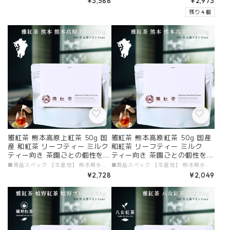
¥3,588
¥2,973
丁寧なくらし 【定番】【Cor
無料 丁寧なくらし 【定番】
残り 4 個
e】
【Core】
雅紅茶 熊本高原上紅茶 50g 国
雅紅茶 熊本高原紅茶 50g 国産
産 和紅茶 リーフティー ミルク
和紅茶 リーフティー ミルク
ティー向き 茶園ごとの個性を味
ティー向き 茶園ごとの個性を味
わう主力ライン | お茶 日本茶
わう主力ライン | お茶 日本茶
■商品スペック 【生産地】 熊本県水俣市 【原材料】 国産和紅茶 【添加物】 すべて不使用 【茶葉タイプ】 リーフティー 【内容量】 50g 【加工者・販売者】 有限会社ガーラジャパン # 商品説明文 「雅紅茶 熊本高原上紅茶 50g」が新登場！熊本高原の標高500mの厳選された自然環境で育まれた和紅茶です。自然の旨みを大切にし、まろやかな口当たりと豊かな香りが特徴。特にミルクティーとの相性が良く、心和ませる優雅なティータイムを演出します。ぜひその特別な風味をお楽しみください！ ■ 毎日のリフレッシュに最適！ 50gのパックは、日々のティータイムを特別なものにします。熊本高原上紅茶の豊かな香りとクリーミーなミルクティーの組み合わせが、心と体をリフレッシュさせる至福の時間を提供します。初心者でも簡単に楽しめる淹れ方ガイド付きで、さまざまなアレンジを楽しんでください！ ■ 熊本の個性豊かな味わい 熊本高原上紅茶は、手間をかけて育てられた茶葉の個性を一口ごとに感じることができます。まろやかな甘みと深みのある風味が、あなたの日常に特別なひとときをもたらしてくれるでしょう。質の高い和紅茶をぜひご体験ください。 ■ 送料無料で手軽にお届け 便利なメール便を利用し、送料無料でお届けいたします。忙しい毎日でも、高品質な和紅茶を手軽に楽しめるのは嬉しいポイントです。この機会に、熊本の特製和紅茶をぜひお試しください！ 特別なティータイムを「雅紅茶 熊本高原上紅茶」で楽しみ、日常に贅沢なひとときをプラスしてみませんか？
■商品スペック 【生産地】 熊本県水俣市 【原材料】 国産和紅茶 【添加物】 すべて不使用 【茶葉タイプ】 リーフティー 【内容量】 50g 【加工者・販売者】 有限会社ガーラジャパン # 商品説明文 「雅紅茶 熊本高原紅茶 50g」が新登場！熊本県水俣市で丁寧に育てられた茶葉を使用した国産和紅茶です。自然豊かな高原で収穫された茶葉は、希少価値が高く、特にミルクティーとの相性が良いのが特徴です。上質なひとときを心ゆくまでお楽しみください！ ■ 毎日のリフレッシュに最適！ 50gのパックは、日々のティータイムを華やかに彩ります。熊本高原紅茶の高い品質と豊かな香りが、クリーミーなミルクティーを演出し、心と体をリフレッシュさせる特別な時間をお届けします。初心者でも簡単に楽しめる淹れ方冊子もついていますので、自由なアレンジを楽しみながら極上のひとときを味わってください！ ■ 熊本の個性豊かな味わい 熊本高原紅茶は、きめ細やかな茶摘み法で育まれた茶葉の魅力が一口ごとに広がります。その深い風味が、あなたの日常に贅沢なひとときをもたらしてくれることでしょう。質の高い和紅茶をぜひ体験してみてください。 ■ 送料無料で手軽にお届け 便利なメール便を利用し、送料無料でお届けいたします。忙しい日常でも、高品質な和紅茶を手軽に楽しめるのは嬉しいポイントです。この機会に、熊本の特製和紅茶をぜひお試しください！ 特別なティータイムを「雅紅茶 熊本高原紅茶」で楽しみ、日常に贅沢なひとときをプラスしてみませんか？
紅茶 和紅茶 茶の支度 送料無料
紅茶 和紅茶 茶の支度 送料無料
¥2,728
¥2,049
丁寧なくらし 【定番】【Cor
丁寧なくらし 【定番】【Cor
e】
e】