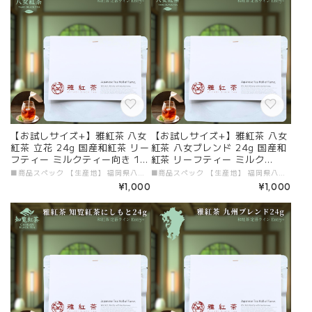
【お試しサイズ+】雅紅茶 八女
【お試しサイズ+】雅紅茶 八女
紅茶 立花 24g 国産和紅茶 リー
紅茶 八女ブレンド 24g 国産和
フティー ミルクティー向き 10
紅茶 リーフティー ミルク
00円ポッキリ | お茶 日本茶 紅
ティー向き 1000円ポッキリ |
■商品スペック 【生産地】 福岡県八女市 【原材料】 国産和紅茶 【添加物】 すべて不使用 【茶葉タイプ】 リーフティー 【内容量】 24g 【加工者・販売者】 有限会社ガーラジャパン # 商品説明文 「お試しサイズ+ 雅紅茶 八女紅茶 立花 24g」が新登場！福岡県八女市で丁寧に育てられた和紅茶は、透き通るルビー色とほのかな甘みが特徴で、特にミルクティーとの相性が楽しめる逸品です。この手軽なサイズで、日常のティータイムを特別なものに彩ります。さらに、美味しい紅茶の淹れ方冊子付きなので、初心者も安心してお楽しみいただけます。 ■ 毎日のリフレッシュに最適！ 24gのパックは、あなたのリフレッシュタイムにぴったりです。立花リーフティーの豊かな風味が、心を癒すひとときを提供します。ミルクを加えればクリーミーな口当たりが楽しめ、贅沢な味わいを演出します。また、スパイスやフルーツをプラスして、好みに応じたアレンジティーを楽しむこともできます！ ■ 八女の特性豊かな味わい 八女紅茶は、自然豊かな環境で生まれた特別な茶葉から成り、その芳醇な香りが心地よい瞬間を与えてくれます。この機会に、国産和紅茶の魅力をぜひ体験してみてください。 ■ 送料無料で手軽にお届け 便利なメール便を利用し、送料無料でお届けいたします。日常の中で、高品質な和紅茶を気軽に楽しむことができるのが嬉しいポイントです。ぜひこの機会に、八女の特製和紅茶をお試しください！ 特別なティータイムを「お試しサイズ+ 雅紅茶 八女紅茶 立花 24g」で楽しみ、日常に贅沢なひとときをプラスしてみませんか？
■商品スペック 【生産地】 福岡県八女市 【原材料】 国産和紅茶 【添加物】 すべて不使用 【茶葉タイプ】 リーフティー 【内容量】 24g 【加工者・販売者】 有限会社ガーラジャパン # 商品説明文 「お試しサイズ+ 雅紅茶 八女紅茶 八女ブレンド 24g」が新登場！福岡県八女市で大切に育てられた和紅茶は、まろやかで豊かな風味が特徴。特にミルクティーとの相性が抜群で、贅沢なひとときを楽しめる逸品です。手軽に試せるサイズで、日常のティータイムを特別なものに彩ります。美味しい紅茶の淹れ方冊子付きなので、初心者でも安心してお楽しみいただけます。 ■ 毎日のリフレッシュに最適！ 24gのパックは、和紅茶を手軽に楽しむのにぴったりなサイズです。八女紅茶の繊細な味わいが、心を癒すリフレッシュタイムを提供します。さらに、ミルクを加えることでクリーミーな口当たりが楽しめ、特別な一杯を演出します。また、スパイスやフルーツをプラスすることで、好みに応じたアレンジティーを楽しむこともできます！ ■ 八女の特性豊かな味わい 八女紅茶は、自然豊かな環境で丁寧に育まれた特別な茶葉から生まれた一品です。芳醇な香りと深みのある風味が、日常に心地よい瞬間をもたらしてくれます。この機会に、国産和紅茶の魅力をぜひ体験してみてください。 ■ 送料無料で手軽にお届け 便利なメール便を利用し、送料無料でお届けいたします。忙しい日常の中でも、高品質な和紅茶を気軽に楽しめるのが嬉しいポイントです。この機会に、八女の特製和紅茶をぜひお試しください！ 特別なティータイムを「お試しサイズ+ 雅紅茶 八女紅茶 八女ブレンド 24g」で楽しみ、日常に贅沢なひとときをプラスしてみませんか？
茶 和紅茶 茶の支度 送料無料 丁
お茶 日本茶 紅茶 和紅茶 茶の支
¥1,000
¥1,000
寧なくらし 【定番】【Entry
度 送料無料 丁寧なくらし 【定
+】
番】【Entry+】