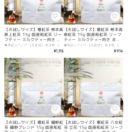
【お試しサイズ】雅紅茶 熊本高
【お試しサイズ】雅紅茶 熊本高
原上紅茶 15g 国産和紅茶 リー
原紅茶 15g 国産和紅茶 リーフ
フティー ミルクティー向き ま
ティー ミルクティー向き まず
ずは一杯。雅紅茶の入口に | お
は一杯。雅紅茶の入口に | お茶
■商品スペック 【生産地】 熊本県 【原材料】 国産和紅茶 【添加物】 すべて不使用 【茶葉タイプ】 リーフティー 【内容量】 15g 【加工者・販売者】 有限会社ガーラジャパン # 商品説明文 「お試しサイズ 雅紅茶 熊本高原上紅茶 15g」が新登場！熊本高原で育まれたこの和紅茶は、標高500mの自然豊かな環境で作られています。芳醇な香りと飲みやすい味わいが特徴で、初めての方でも安心して楽しんでいただけます。さらに、美味しい紅茶の淹れ方冊子も付いておりますので、紅茶の新たな魅力を発見できます。 ■ 毎日のリフレッシュに最適！ 15gのパックは、熊本高原上紅茶を手軽に味わうのにぴったりです。自然の旨みが凝縮された一杯は、心に安らぎを与え、日々の疲れを癒してくれます。特にミルクティーとして楽しむのもおすすめで、自由にアレンジを楽しむことができるのも大きな魅力です！ ■ 熊本の特性豊かな味わい 熊本高原上紅茶は、優れた気候と肥沃な土壌で育まれた特別な茶葉です。その豊かな甘みと香りが、素敵なひとときを提供します。国産和紅茶の魅力を、この機会にぜひ体験してみてください。 ■ 送料無料で手軽にお届け 便利なメール便を利用し、送料無料でお届けいたします。忙しい日常の中でも、高品質な和紅茶を手軽に楽しむことができるのは、日常の素敵な彩りとなるポイントです。この機会に、熊本の特製和紅茶をぜひお試しください！ 特別なティータイムを「お試しサイズ 雅紅茶 熊本高原上紅茶 15g」で体験し、贅沢なひとときをお楽しみください！
■商品スペック 【生産地】 熊本県 【原材料】 国産和紅茶 【添加物】 すべて不使用 【茶葉タイプ】 リーフティー 【内容量】 15g 【加工者・販売者】 有限会社ガーラジャパン # 商品説明文 「お試しサイズ 雅紅茶 熊本高原紅茶 15g」が新登場！熊本県で丁寧に摘まれたこの和紅茶は、深いコクと心地よい香りが特徴です。希少価値の高い茶葉から作られたこの紅茶は、初めての方にも気軽に楽しんでいただける一杯を提案しており、もちろん美味しい紅茶の淹れ方冊子も付いていますので安心してお楽しみいただけます。 ■ 毎日のリフレッシュに最適！ 15gのパックは、熊本高原紅茶を手軽に味わうのにぴったりのサイズです。その芳醇な香りとまろやかな味わいが、日々の疲れを癒やし、心のリラックスタイムを演出します。特にミルクティーにぴったりで、あなた自身のオリジナルアレンジを楽しむことができるのも魅力のひとつです！ ■ 熊本高原の特性豊かな味わい 熊本高原紅茶は、豊かな自然環境と生産者の情熱が込められた特別な茶葉です。その深いコクは、心をやすらげる素敵なひとときを提供してくれます。国産和紅茶の真髄を、この機会にぜひ体験してください。 ■ 送料無料で手軽にお届け 便利なメール便を利用し、送料無料でお届けいたします。忙しい時を過ごす中でも、手軽に高品質な和紅茶を楽しむことができるのは、日常を彩る大きなポイントです。この機会に、熊本の特製和紅茶をぜひお試しください！ 特別なティータイムを「お試しサイズ 雅紅茶 熊本高原紅茶 15g」で体験し、贅沢なひとときをお楽しみください！
茶 日本茶 紅茶 和紅茶 茶の支度
日本茶 紅茶 和紅茶 茶の支度 送
¥1,118
¥914
送料無料 丁寧なくらし 【定
料無料 丁寧なくらし 【定番】
番】【Entry】
【Entry】
【お試しサイズ】雅紅茶 嬉野紅
【お試しサイズ】雅紅茶 八女紅
茶 嬉野ブレンド 15g 国産和紅
茶 立花 15g 国産和紅茶 リーフ