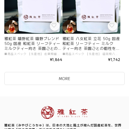
雅紅茶 嬉野紅茶 嬉野ブレンド
雅紅茶 八女紅茶 立花 50g 国産
50g 国産 和紅茶 リーフティー
和紅茶 リーフティー ミルク
ミルクティー向き 茶園ごとの個
ティー向き 茶園ごとの個性を味
性を味わう主力ライン | お茶
わう主力ライン | お茶 日本茶
■商品スペック 【生産地】 佐賀県嬉野市 【原材料】 国産和紅茶 【添加物】 すべて不使用 【茶葉タイプ】 リーフティー 【内容量】 50g 【加工者・販売者】 有限会社ガーラジャパン # 商品説明文 「雅紅茶 嬉野紅茶 嬉野ブレンド 50g」が新登場！佐賀県嬉野市で育まれた茶葉を使用した国産和紅茶です。香り高く、まろやかで深い味わいが特徴で、特にミルクティーとの相性も抜群です。至福のひとときを心ゆくまでお楽しみください！ ■ 毎日のリフレッシュに最適！ 50gのパックは、日々のティータイムを華やかに彩ります。嬉野紅茶の高い品質と独特の香りが、クリーミーなミルクティーを演出し、心と体をリフレッシュさせる特別な瞬間をお届けします。自由なアレンジを楽しみながら、格別なひとときを味わってください！ ■ 嬉野の個性豊かな味わい 嬉野紅茶は、豊かな自然環境で育まれた茶葉の魅力が一口ごとに広がります。その深い味わいが、あなたの日常に贅沢なひとときをもたらしてくれることでしょう。質の高い和紅茶をぜひ体験してみてください。 ■ 送料無料で手軽にお届け 便利なメール便を利用し、送料無料でお届けいたします。忙しい毎日でも、高品質な和紅茶を手軽に楽しめるのは嬉しいポイントです。この機会に、嬉野の特製和紅茶をぜひお試しください！ 特別なティータイムを「雅紅茶 嬉野紅茶 嬉野ブレンド」で楽しみ、日常に贅沢なひとときをプラスしてみませんか？
■商品スペック 【生産地】 福岡県八女市 【原材料】 国産和紅茶 【添加物】 すべて不使用 【茶葉タイプ】 リーフティー 【内容量】 50g 【加工者・販売者】 有限会社ガーラジャパン # 商品説明文 「雅紅茶 八女紅茶 立花 50g」が新登場！福岡県八女市で厳選された茶葉を使用した国産和紅茶です。透き通るルビー色の水色と、ほんのり甘みを感じる後味が特徴で、特にミルクティーとの相性も抜群の一品に仕上げました。上質なひとときを心ゆくまでお楽しみください！ ■ 毎日のリフレッシュに最適！ 50gのパックは、日々のティータイムを豊かに彩ります。八女紅茶の高い品質と独自の個性が、クリーミーなミルクティーを実現し、心と体をリフレッシュさせる特別な時間を提供します。自由なアレンジを楽しみながら、至福のひとときを味わってください！ ■ 八女の個性豊かな味わい 八女紅茶は、自然の恵みを享受した厳選された茶葉の魅力が一口ごとに広がります。その豊潤な風味が、あなたの日常に贅沢なひとときをもたらしてくれることでしょう。質の高い和紅茶をぜひ体験してみてください。 ■ 送料無料で手軽にお届け 便利なメール便を利用し、送料無料でお届けいたします。忙しい毎日でも、高品質な和紅茶を手軽に楽しめるのは嬉しいポイントです。この機会に、八女の特製和紅茶をぜひお試しください！ 特別なティータイムを「雅紅茶 八女紅茶 立花」で楽しみ、日常に贅沢なひとときをプラスしてみませんか？
日本茶 紅茶 和紅茶 茶の支度 送
紅茶 和紅茶 茶の支度 送料無料
¥1,864
¥1,742
料無料 丁寧なくらし 【定番】
丁寧なくらし 【定番】【Cor
【Core】
e】
MORE
Information
雅紅茶（みやびこうちゃ）は、日本の大地と風土が育んだ国産紅茶を、世界