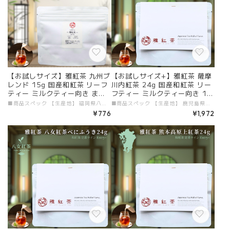
【お試しサイズ】雅紅茶 九州ブ
【お試しサイズ+】雅紅茶 薩摩
レンド 15g 国産和紅茶 リーフ
川内紅茶 24g 国産和紅茶 リー
ティー ミルクティー向き まず
フティー ミルクティー向き 10
は一杯。雅紅茶の入口に | お茶
00円ポッキリ | お茶 日本茶 紅
■商品スペック 【生産地】 福岡県八女・鹿児島県 【原材料】 国産和紅茶 【添加物】 すべて不使用 【茶葉タイプ】 リーフティー 【内容量】 15g 【加工者・販売者】 有限会社ガーラジャパン # 商品説明文 「お試しサイズ+ 雅紅茶 九州ブレンド 15g」が新登場！八女産と鹿児島産の茶葉をブレンドしたこの和紅茶は、心地よいメリハリのある味わいが特徴です。紅茶好きにはたまらない一杯で、まずは「雅紅茶」の入口を体験してみてください。もちろん、美味しい紅茶の淹れ方冊子も付いていますので、初心者の方でも安心してお楽しみいただけます。 ■ 毎日のリフレッシュに最適！ 15gのパックは、九州ブレンドを気軽に楽しむのに最適です。豊かな香りとコクのある味わいが、日常の疲れを忘れさせてくれることでしょう。クリーミーなミルクティーとして楽しむのも一押しですので、自分だけのアレンジを楽しむことも可能です！ ■ 九州の特性豊かな味わい 九州ブレンドは、八女と鹿児島の自然の恵みを受けた特別な茶葉です。その独特の香りとバランスの取れた風味が、リラクゼーションのひとときをより特別なものにしてくれます。国産和紅茶の美味しさを、ぜひこの機会に体験してください。 ■ 送料無料で手軽にお届け 便利なメール便を利用し、送料無料でお届けいたします。多忙な日常の中でも、高品質な和紅茶を手軽に楽しむことができるのが嬉しいポイントです。この機会に、九州の特製和紅茶をぜひお試しください！ 贅沢なひとときを「お試しサイズ 雅紅茶 九州ブレンド 15g」で体験し、特別なティータイムをお楽しみください！
■商品スペック 【生産地】 鹿児島県薩摩川内 【原材料】 国産和紅茶 【添加物】 すべて不使用 【茶葉タイプ】 リーフティー 【内容量】 24g 【加工者・販売者】 有限会社ガーラジャパン # 商品説明文 「お試しサイズ+ 雅紅茶 薩摩川内紅茶 24g」が新登場！鹿児島県薩摩川内で丁寧に育まれたこの和紅茶は、香り高く、甘みのあるバランスの取れた味わいが特徴です。渋みが少なく、ミルクティーにも最適な一杯で、日常のティータイムを華やかに演出します。さらに、美味しい紅茶の淹れ方冊子付きなので、初心者でも安心して楽しめます。 ■ 毎日のリフレッシュに最適！ 24gのパックは、薩摩川内紅茶を手軽に楽しむのにぴったり。心地よい香りとまろやかな味わいが心をリフレッシュし、日々の疲れを癒やします。クリーミーなミルクティーとしても絶品で、自分だけのアレンジティーを試してみるのも楽しみの一つです！ ■ 薩摩川内の特性豊かな味わい 薩摩川内紅茶は、自然の恵みと丁寧な栽培方法によって生まれた特別な茶葉です。その独自の香りと滑らかな風味が、リラクゼーションのひとときをより一層特別にしてくれます。国産和紅茶の美味しさを、ぜひこの機会に体験してください。 ■ 送料無料で手軽にお届け 便利なメール便を利用し、送料無料でお届けいたします。多忙な日常の中でも、高品質な和紅茶を手軽に楽しめるのが嬉しいポイントです。この機会に、薩摩川内の特製和紅茶をぜひお試しください！ 贅沢なひとときを「お試しサイズ+ 雅紅茶 薩摩川内紅茶 24g」で体験し、特別なティータイムをお楽しみください！
日本茶 紅茶 和紅茶 茶の支度 送
茶 和紅茶 茶の支度 送料無料 丁
¥776
¥1,972
料無料 丁寧なくらし 【定番】
寧なくらし 【定番】【Entry
【Entry】
+】