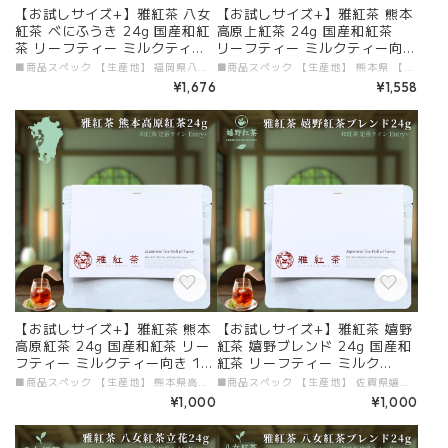
【お試しサイズ+】雅紅茶 八女
【お試しサイズ+】雅紅茶 熊本
紅茶 べにふうき 24g 国産和紅
高原上紅茶 24g 国産和紅茶
茶 リーフティー ミルクティー
リーフティー ミルクティー向き
向き 1000円ポッキリ | お茶 日
1000円ポッキリ | お茶 日本茶
■商品スペック 【生産地】 福岡県八女 【原材料】 国産和紅茶（べにふうき） 【添加物】 すべて不使用 【茶葉タイプ】 リーフティー 【内容量】 24g 【加工者・販売者】 有限会社ガーラジャパン # 商品説明文 「お試しサイズ+ 雅紅茶 八女紅茶 べにふうき 24g」が新登場！福岡県八女で自慢の「べにふうき」を贅沢に使用したこの和紅茶は、華やかで芳醇な香りが特徴です。しっかりしたコクと甘みが魅力の一杯で、特別なティータイムをお楽しみいただけます。また、美味しい紅茶の淹れ方冊子付きですので、初心者の方でも安心して楽しめます。 ■ 毎日のリフレッシュに最適！ 24gのパックは、八女紅茶 べにふうきを手軽に楽しむのにぴったり。豊かな香りと深い味わいが日常の疲れを癒し、心をリフレッシュします。クリーミーなミルクティーとしても楽しめるので、自分だけのアレンジを楽しむのも良いでしょう！ ■ 八女の特性豊かな味わい 八女紅茶 べにふうきは、自然の恵みと丁寧な栽培により生まれた特別な茶葉です。その独自の香りとコクが、リラクゼーションのひとときをより一層特別にしてくれます。国産和紅茶の美味しさを、ぜひこの機会に体験してください。 ■ 送料無料で手軽にお届け 便利なメール便を利用し、送料無料でお届けいたします。多忙な日常の中でも、高品質な和紅茶を手軽に楽しめるのは嬉しいポイントです。この機会に、八女の特製和紅茶をぜひお試しください！ 贅沢なひとときを「お試しサイズ+ 雅紅茶 八女紅茶 べにふうき 24g」で体験し、特別なティータイムをお楽しみください！
■商品スペック 【生産地】 熊本県 【原材料】 国産和紅茶 【添加物】 すべて不使用 【茶葉タイプ】 リーフティー 【内容量】 24g 【加工者・販売者】 有限会社ガーラジャパン # 商品説明文 「お試しサイズ+ 雅紅茶 熊本高原上紅茶 24g」が新登場！標高500mの高原で育まれたこの和紅茶は、自然の旨みをそのままに引き出した深い味わいが特徴です。まろやかな口当たりと豊かな香りを是非ご体験ください。ミルクティーとの相性も抜群で、日常のティータイムを特別なものに仕立ててくれます。さらに、美味しい紅茶の淹れ方冊子が付属しているため、初心者でも安心してお楽しみいただけます。 ■ 毎日のリフレッシュに最適！ 24gのパックは、熊本高原上紅茶を手軽に楽しむのに理想的です。コクのある味わいが心を癒し、リフレッシュタイムを提供します。クリーミーなミルクティーとしても楽しめるほか、スパイスやフルーツを加えたアレンジティーもぜひお試しください！ ■ 熊本の豊かな自然が育んだ味わい 熊本高原上紅茶は、風光明媚な自然環境と丁寧な栽培方法によって育まれた特別な茶葉です。その深みのある香りとコクが日常のリラックスタイムにさらなる豊かさをプラスしてくれます。国産和紅茶の魅力をこの機会にぜひ体験してください。 ■ 送料無料で手軽にお届け 便利なメール便を利用し、送料無料でお届けいたします。忙しい日常の中で、高品質な和紅茶を気軽に楽しむことができるのは大きな魅力です。ぜひこの機会に、熊本の特製和紅茶をお試しください！ 贅沢なひとときを「お試しサイズ+ 雅紅茶 熊本高原上紅茶 24g」で体験し、特別なティータイムをお楽しみください！
本茶 紅茶 和紅茶 茶の支度 送料
紅茶 和紅茶 茶の支度 送料無料
¥1,676
¥1,558
無料 丁寧なくらし 【定番】【E
丁寧なくらし 【定番】【Entry
ntry+】
+】
【お試しサイズ+】雅紅茶 熊本
【お試しサイズ+】雅紅茶 嬉野
高原紅茶 24g 国産和紅茶 リー
紅茶 嬉野ブレンド 24g 国産和
フティー ミルクティー向き 10
紅茶 リーフティー ミルク
00円ポッキリ | お茶 日本茶 紅
ティー向き 1000円ポッキリ |
■商品スペック 【生産地】 熊本県高原町 【原材料】 国産和紅茶 【添加物】 すべて不使用 【茶葉タイプ】 リーフティー 【内容量】 24g 【加工者・販売者】 有限会社ガーラジャパン # 商品説明文 「お試しサイズ+ 雅紅茶 熊本高原紅茶 24g」が新登場！熊本県高原町で丁寧に育てられた和紅茶は、その香り豊かな風味とまろやかな味わいが特徴です。この手軽なサイズで、贅沢なティータイムを日常に取り入れてみませんか？特にミルクティーとの相性が良く、心地よいひとときを提供します。さらに、美味しい紅茶の淹れ方冊子付きなので、初心者でも安心してお楽しみいただけます。 ■ 毎日のリフレッシュに最適！ 24gのパックは、リフレッシュタイムにぴったりです。熊本高原紅茶の深い味わいが心をほぐし、特別な一杯を演出します。クリーミーなミルクティーとして楽しむも良し、スパイスやフルーツを加えて自分だけのアレンジティーを楽しむことも可能です！ ■ 熊本の特性豊かな味わい 熊本高原紅茶は、自然の恵みと丁寧な茶摘み法によって生まれた特別な茶葉です。1人1日1kgしか収穫できない希少な茶葉がもたらす芳醇な香りとまろやかな風味は、リラックスタイムをより一層豊かにしてくれることでしょう。この機会に、国産和紅茶の魅力をぜひ体験してください。 ■ 送料無料で手軽にお届け 便利なメール便を利用し、送料無料でお届けいたします。日常の中で、高品質な和紅茶を気軽に楽しむのが嬉しいポイントです。ぜひこの機会に、熊本の特製和紅茶をお試しください！ 贅沢なひとときを「お試しサイズ+ 雅紅茶 熊本高原紅茶 24g」で体験し、特別なティータイムを楽しんでみませんか？
■商品スペック 【生産地】 佐賀県嬉野市 【原材料】 国産和紅茶 【添加物】 すべて不使用 【茶葉タイプ】 リーフティー 【内容量】 24g 【加工者・販売者】 有限会社ガーラジャパン # 商品説明文 「お試しサイズ+ 雅紅茶 嬉野紅茶 嬉野ブレンド 24g」が新登場！佐賀県嬉野市で自然に恵まれた環境で育てられた和紅茶は、香り高くまろやかな深い味わいが特徴です。この手軽なサイズで、特別なティータイムを日常にお楽しみいただけます。さらに、美味しい紅茶の淹れ方冊子付きなので、誰でも安心してお試しいただけます。 ■ 毎日のリフレッシュに最適！ 24gのパックは、嬉野紅茶を手軽に楽しむのにぴったりなサイズです。嬉野の豊かな味わいが、心をほぐしてくれるリフレッシュタイムを提供します。クリーミーなミルクティーとの相性も抜群で、特別な一杯を演出。さらに、スパイスやフルーツを加えて、自分好みのアレンジティーを楽しむこともできます！ ■ 嬉野の特性豊かな味わい 嬉野紅茶は、豊かな自然と職人の手により生まれた特別な茶葉から成り、その芳醇な香りと深い味わいが、日常のリラックスタイムをより一層豊かにしてくれます。この機会に、国産和紅茶の魅力を体験してみてください。 ■ 送料無料で手軽にお届け 便利なメール便を利用し、送料無料でお届けいたします。忙しい日常の中で、高品質な和紅茶を気軽に楽しむことができるのが嬉しいポイント。ぜひこの機会に、嬉野の特製和紅茶をお試しください！ 贅沢なひとときを「お試しサイズ+ 雅紅茶 嬉野紅茶 嬉野ブレンド 24g」で体験し、特別なティータイムを楽しんでみませんか？
茶 和紅茶 茶の支度 送料無料 丁
お茶 日本茶 紅茶 和紅茶 茶の支
¥1,000
¥1,000
寧なくらし 【定番】【Entry
度 送料無料 丁寧なくらし 【定
+】
番】【Entry+】