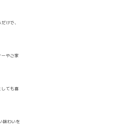
るだけで、
ナーやご家
としても喜
い味わいを