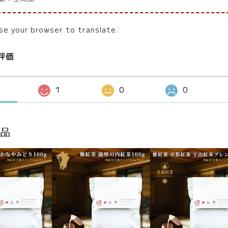
se your browser to translate.
評価
1
0
0
商品