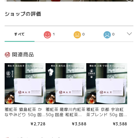
ショップの評価
すべて
1
0
0
関連商品
雅紅茶 猿島紅茶 か
雅紅茶 薩摩川内紅茶
雅紅茶 京都 宇治紅
なやみどり 50g 国
50g 国産 和紅茶
茶ブレンド 50g 国
産 和紅茶 リーフ
リーフティー ミルク
産 和紅茶 リーフ
¥2,728
¥3,588
¥3,588
ティー ミルクティー
ティー向き 茶園ごと
ティー ミルクティー
向き 茶園ごとの個性
の個性を味わう主力
向き 茶園ごとの個性
を味わう主力ライン
ライン | お茶 日本茶
を味わう主力ライン