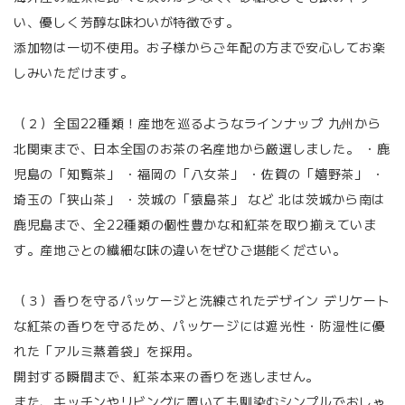
い、優しく芳醇な味わいが特徴です。
添加物は一切不使用。お子様からご年配の方まで安心してお楽
しみいただけます。
（２）全国22種類！産地を巡るようなラインナップ 九州から
北関東まで、日本全国のお茶の名産地から厳選しました。 ・鹿
児島の「知覧茶」 ・福岡の「八女茶」 ・佐賀の「嬉野茶」 ・
埼玉の「狭山茶」 ・茨城の「猿島茶」 など 北は茨城から南は
鹿児島まで、全22種類の個性豊かな和紅茶を取り揃えていま
す。産地ごとの繊細な味の違いをぜひご堪能ください。
（３）香りを守るパッケージと洗練されたデザイン デリケート
な紅茶の香りを守るため、パッケージには遮光性・防湿性に優
れた「アルミ蒸着袋」を採用。
開封する瞬間まで、紅茶本来の香りを逃しません。
また、キッチンやリビングに置いても馴染むシンプルでおしゃ