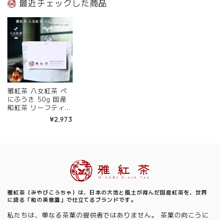
最近チェックした商品
| お茶 日本茶 紅茶
紅茶 和紅茶 茶の支
| お茶 日本茶 紅茶
和紅茶 茶の支度 送
度 送料無料 丁寧な
和紅茶 茶の支度 送
料無料 丁寧なくらし
くらし 【定番】【C
料無料 丁寧なくらし
【定番】【Core】
ore】
【定番】【Core】
雅紅茶 八女紅茶 べ
にふうき 50g 国産
和紅茶 リーフティー
ミルクティー向き 茶
¥2,973
園ごとの個性を味わ
う主力ライン | お茶
日本茶 紅茶 和紅茶
茶の支度 送料無料
丁寧なくらし 【定
Information
番】【Core】
雅紅茶（みやびこうちゃ）は、日本の大地と風土が育んだ国産紅茶を、世界
に誇る「和の美意識」で仕立てるブランドです。
私たちは、単なる茶葉の提供者ではありません。 茶葉の向こうに