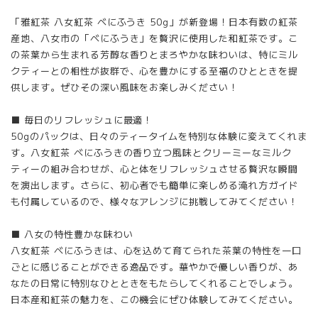
「雅紅茶 八女紅茶 べにふうき 50g」が新登場！日本有数の紅茶
産地、八女市の「べにふうき」を贅沢に使用した和紅茶です。こ
の茶葉から生まれる芳醇な香りとまろやかな味わいは、特にミル
クティーとの相性が抜群で、心を豊かにする至福のひとときを提
供します。ぜひその深い風味をお楽しみください！
■ 毎日のリフレッシュに最適！
50gのパックは、日々のティータイムを特別な体験に変えてくれま
す。八女紅茶 べにふうきの香り立つ風味とクリーミーなミルク
ティーの組み合わせが、心と体をリフレッシュさせる贅沢な瞬間
を演出します。さらに、初心者でも簡単に楽しめる淹れ方ガイド
も付属しているので、様々なアレンジに挑戦してみてください！
■ 八女の特性豊かな味わい
八女紅茶 べにふうきは、心を込めて育てられた茶葉の特性を一口
ごとに感じることができる逸品です。華やかで優しい香りが、あ
なたの日常に特別なひとときをもたらしてくれることでしょう。
日本産和紅茶の魅力を、この機会にぜひ体験してみてください。