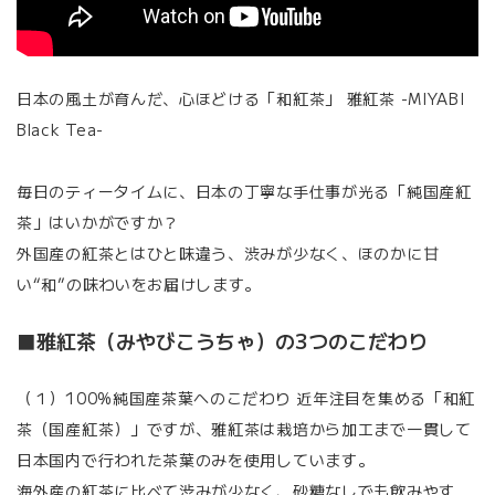
日本の風土が育んだ、心ほどける「和紅茶」 雅紅茶 -MIYABI
Black Tea-
毎日のティータイムに、日本の丁寧な手仕事が光る「純国産紅
茶」はいかがですか？
外国産の紅茶とはひと味違う、渋みが少なく、ほのかに甘
い“和”の味わいをお届けします。
■雅紅茶（みやびこうちゃ）の3つのこだわり
（１）100%純国産茶葉へのこだわり 近年注目を集める「和紅
茶（国産紅茶）」ですが、雅紅茶は栽培から加工まで一貫して
日本国内で行われた茶葉のみを使用しています。
海外産の紅茶に比べて渋みが少なく、砂糖なしでも飲みやす