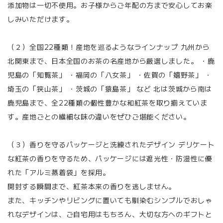
添加物は一切不使用。お子様からご年配の方まで安心してお楽
しみいただけます。
（２）全国22種類！産地を巡るようなラインナップ 九州から
北関東まで、日本全国のお茶の名産地から厳選しました。 ・鹿
児島の「知覧茶」 ・福岡の「八女茶」 ・佐賀の「嬉野茶」 ・
埼玉の「狭山茶」 ・茨城の「猿島茶」 など 北は茨城から南は
鹿児島まで、全22種類の個性豊かな和紅茶を取り揃えていま
す。産地ごとの繊細な味の違いをぜひご堪能ください。
（３）香りを守るパッケージと洗練されたデザイン デリケート
な紅茶の香りを守るため、パッケージには遮光性・防湿性に優
れた「アルミ蒸着袋」を採用。
開封する瞬間まで、紅茶本来の香りを逃しません。
また、キッチンやリビングに置いても馴染むシンプルでおしゃ
れなデザインは、ご自宅用はもちろん、大切な方へのギフトと