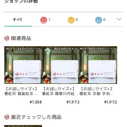
ショップの評価
すべて
1
0
0
関連商品
【お試しサイズ+】
【お試しサイズ+】
【お試しサイズ+】
雅紅茶 猿島紅茶 か
雅紅茶 薩摩川内紅茶
雅紅茶 京都 宇治紅
なやみどり 24g 国
24g 国産和紅茶
茶ブレンド 24g 国
¥1,558
¥1,972
¥1,972
産和紅茶 リーフ
リーフティー ミルク
産和紅茶 リーフ
ティー ミルクティー
ティー向き 1000円
ティー ミルクティー
向き 1000円ポッキ
ポッキリ | お茶 日本
向き 1000円ポッキ
最近チェックした商品
リ | お茶 日本茶 紅
茶 紅茶 和紅茶 茶の
リ | お茶 日本茶 紅
茶 和紅茶 茶の支度
支度 送料無料 丁寧
茶 和紅茶 茶の支度