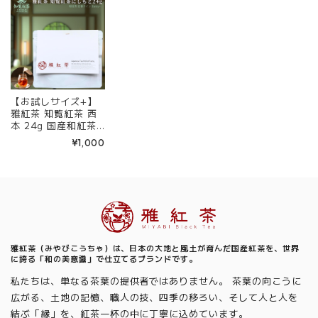
送料無料 丁寧なくら
なくらし 【定番】
送料無料 丁寧なくら
し 【定番】【Entry
【Entry+】
し 【定番】【Entry
+】
+】
【お試しサイズ+】
雅紅茶 知覧紅茶 西
本 24g 国産和紅茶
リーフティー ミルク
¥1,000
ティー向き 1000円
ポッキリ | お茶 日本
茶 紅茶 和紅茶 茶の
支度 送料無料 丁寧
なくらし 【定番】
Information
【Entry+】
雅紅茶（みやびこうちゃ）は、日本の大地と風土が育んだ国産紅茶を、世界
に誇る「和の美意識」で仕立てるブランドです。
私たちは、単なる茶葉の提供者ではありません。 茶葉の向こうに
広がる、土地の記憶、職人の技、四季の移ろい、そして人と人を
結ぶ「縁」を、紅茶一杯の中に丁寧に込めています。