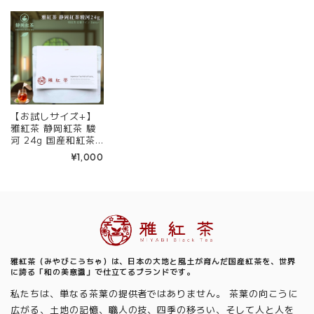
茶 和紅茶 茶の支度
支度 送料無料 丁寧
茶 和紅茶 茶の支度
送料無料 丁寧なくら
なくらし 【定番】
送料無料 丁寧なくら
し 【定番】【Entry
【Entry+】
し 【定番】【Entry
+】
+】
【お試しサイズ+】
雅紅茶 静岡紅茶 駿
河 24g 国産和紅茶
リーフティー ミルク
¥1,000
ティー向き 1000円
ポッキリ | お茶 日本
茶 紅茶 和紅茶 茶の
支度 送料無料 丁寧
なくらし 【定番】
Information
【Entry+】
雅紅茶（みやびこうちゃ）は、日本の大地と風土が育んだ国産紅茶を、世界
に誇る「和の美意識」で仕立てるブランドです。
私たちは、単なる茶葉の提供者ではありません。 茶葉の向こうに
広がる、土地の記憶、職人の技、四季の移ろい、そして人と人を