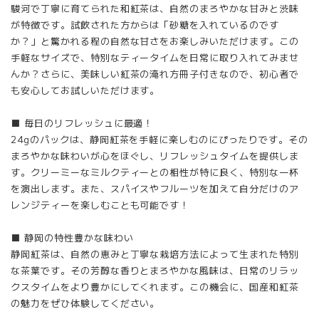
駿河で丁寧に育てられた和紅茶は、自然のまろやかな甘みと渋味
が特徴です。試飲された方からは「砂糖を入れているのです
か？」と驚かれる程の自然な甘さをお楽しみいただけます。この
手軽なサイズで、特別なティータイムを日常に取り入れてみませ
んか？さらに、美味しい紅茶の淹れ方冊子付きなので、初心者で
も安心してお試しいただけます。
■ 毎日のリフレッシュに最適！
24gのパックは、静岡紅茶を手軽に楽しむのにぴったりです。その
まろやかな味わいが心をほぐし、リフレッシュタイムを提供しま
す。クリーミーなミルクティーとの相性が特に良く、特別な一杯
を演出します。また、スパイスやフルーツを加えて自分だけのア
レンジティーを楽しむことも可能です！
■ 静岡の特性豊かな味わい
静岡紅茶は、自然の恵みと丁寧な栽培方法によって生まれた特別
な茶葉です。その芳醇な香りとまろやかな風味は、日常のリラッ
クスタイムをより豊かにしてくれます。この機会に、国産和紅茶
の魅力をぜひ体験してください。