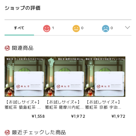
ショップの評価
すべて
1
0
0
関連商品
【お試しサイズ+】
【お試しサイズ+】
【お試しサイズ+】
雅紅茶 猿島紅茶 か
雅紅茶 薩摩川内紅茶
雅紅茶 京都 宇治紅
なやみどり 24g 国
24g 国産和紅茶
茶ブレンド 24g 国
¥1,558
¥1,972
¥1,972
産和紅茶 リーフ
リーフティー ミルク
産和紅茶 リーフ
ティー ミルクティー
ティー向き 1000円
ティー ミルクティー
向き 1000円ポッキ
ポッキリ | お茶 日本
向き 1000円ポッキ
最近チェックした商品
リ | お茶 日本茶 紅
茶 紅茶 和紅茶 茶の
リ | お茶 日本茶 紅