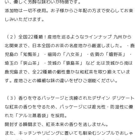
い、優しく芳醇な味わいが特徴です。
添加物は一切不使用。お子様からご年配の方まで安心してお楽
しみいただけます。
（２）全国22種類！産地を巡るようなラインナップ 九州から
北関東まで、日本全国のお茶の名産地から厳選しました。 ・鹿
児島の「知覧茶」 ・福岡の「八女茶」 ・佐賀の「嬉野茶」 ・
埼玉の「狭山茶」 ・茨城の「猿島茶」 など 北は茨城から南は
鹿児島まで、全22種類の個性豊かな和紅茶を取り揃えていま
す。産地ごとの繊細な味の違いをぜひご堪能ください。
（３）香りを守るパッケージと洗練されたデザイン デリケート
な紅茶の香りを守るため、パッケージには遮光性・防湿性に優
れた「アルミ蒸着袋」を採用。
開封する瞬間まで、紅茶本来の香りを逃しません。
また、キッチンやリビングに置いても馴染むシンプルでおしゃ