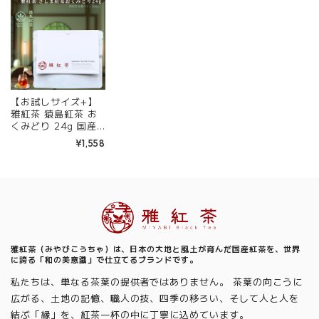
送料無料 丁寧なくら
なくらし 【定番】
送料無料 丁寧なくら
し 【定番】【Entry
【Entry+】
し 【定番】【Entry
+】
+】
【お試しサイズ+】
雅紅茶 猿島紅茶 お
くみどり 24g 国産
和紅茶 リーフティー
¥1,558
ミルクティー向き 1
000円ポッキリ | お
茶 日本茶 紅茶 和紅
茶 茶の支度 送料無
料 丁寧なくらし
Information
【定番】【Entry+】
雅紅茶（みやびこうちゃ）は、日本の大地と風土が育んだ国産紅茶を、世界
に誇る「和の美意識」で仕立てるブランドです。
私たちは、単なる茶葉の提供者ではありません。 茶葉の向こうに
広がる、土地の記憶、職人の技、四季の移ろい、そして人と人を
結ぶ「縁」を、紅茶一杯の中に丁寧に込めています。