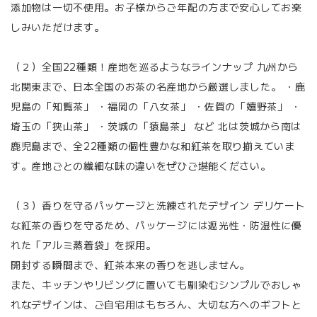
添加物は一切不使用。お子様からご年配の方まで安心してお楽
しみいただけます。
（２）全国22種類！産地を巡るようなラインナップ 九州から
北関東まで、日本全国のお茶の名産地から厳選しました。 ・鹿
児島の「知覧茶」 ・福岡の「八女茶」 ・佐賀の「嬉野茶」 ・
埼玉の「狭山茶」 ・茨城の「猿島茶」 など 北は茨城から南は
鹿児島まで、全22種類の個性豊かな和紅茶を取り揃えていま
す。産地ごとの繊細な味の違いをぜひご堪能ください。
（３）香りを守るパッケージと洗練されたデザイン デリケート
な紅茶の香りを守るため、パッケージには遮光性・防湿性に優
れた「アルミ蒸着袋」を採用。
開封する瞬間まで、紅茶本来の香りを逃しません。
また、キッチンやリビングに置いても馴染むシンプルでおしゃ
れなデザインは、ご自宅用はもちろん、大切な方へのギフトと