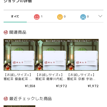
ショップの評価
すべて
1
0
0
関連商品
【お試しサイズ+】
【お試しサイズ+】
【お試しサイズ+】
雅紅茶 猿島紅茶 か
雅紅茶 薩摩川内紅茶
雅紅茶 京都 宇治紅
なやみどり 24g 国
24g 国産和紅茶
茶ブレンド 24g 国
¥1,558
¥1,972
¥1,972
産和紅茶 リーフ
リーフティー ミルク
産和紅茶 リーフ
ティー ミルクティー
ティー向き 1000円
ティー ミルクティー
向き 1000円ポッキ
ポッキリ | お茶 日本
向き 1000円ポッキ
最近チェックした商品
リ | お茶 日本茶 紅
茶 紅茶 和紅茶 茶の
リ | お茶 日本茶 紅
茶 和紅茶 茶の支度
支度 送料無料 丁寧
茶 和紅茶 茶の支度