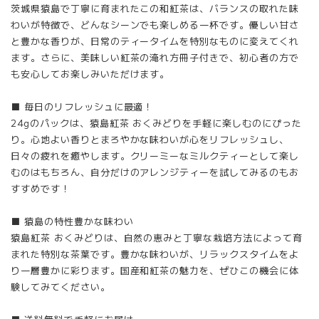
茨城県猿島で丁寧に育まれたこの和紅茶は、バランスの取れた味
わいが特徴で、どんなシーンでも楽しめる一杯です。優しい甘さ
と豊かな香りが、日常のティータイムを特別なものに変えてくれ
ます。さらに、美味しい紅茶の淹れ方冊子付きで、初心者の方で
も安心してお楽しみいただけます。
■ 毎日のリフレッシュに最適！
24gのパックは、猿島紅茶 おくみどりを手軽に楽しむのにぴった
り。心地よい香りとまろやかな味わいが心をリフレッシュし、
日々の疲れを癒やします。クリーミーなミルクティーとして楽し
むのはもちろん、自分だけのアレンジティーを試してみるのもお
すすめです！
■ 猿島の特性豊かな味わい
猿島紅茶 おくみどりは、自然の恵みと丁寧な栽培方法によって育
まれた特別な茶葉です。豊かな味わいが、リラックスタイムをよ
り一層豊かに彩ります。国産和紅茶の魅力を、ぜひこの機会に体
験してみてください。