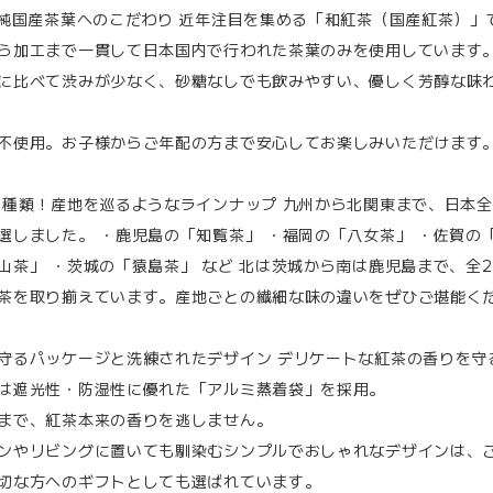
%純国産茶葉へのこだわり 近年注目を集める「和紅茶（国産紅茶）」
ら加工まで一貫して日本国内で行われた茶葉のみを使用しています
に比べて渋みが少なく、砂糖なしでも飲みやすい、優しく芳醇な味
不使用。お子様からご年配の方まで安心してお楽しみいただけます
2種類！産地を巡るようなラインナップ 九州から北関東まで、日本
選しました。 ・鹿児島の「知覧茶」 ・福岡の「八女茶」 ・佐賀の
山茶」 ・茨城の「猿島茶」 など 北は茨城から南は鹿児島まで、全2
茶を取り揃えています。産地ごとの繊細な味の違いをぜひご堪能く
守るパッケージと洗練されたデザイン デリケートな紅茶の香りを守
は遮光性・防湿性に優れた「アルミ蒸着袋」を採用。
まで、紅茶本来の香りを逃しません。
ンやリビングに置いても馴染むシンプルでおしゃれなデザインは、
切な方へのギフトとしても選ばれています。