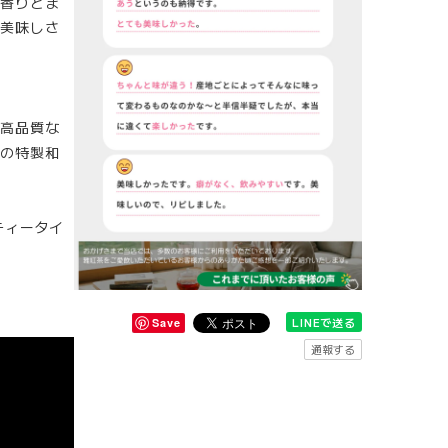
香りとま
美味しさ
高品質な
の特製和
ティータイ
LINEで送る
Save
通報する