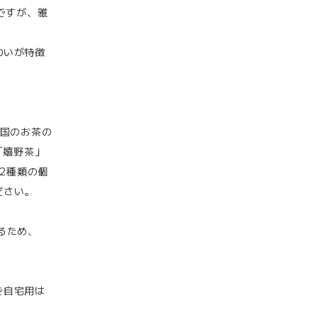
ですが、雅
。
わいが特徴
。
全国のお茶の
「嬉野茶」
2種類の個
ださい。
るため、
ご自宅用は