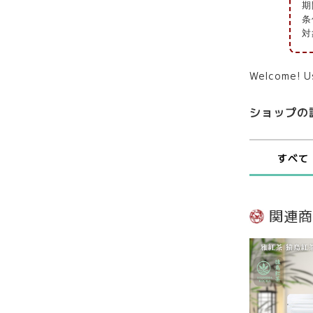
期間
条
対
Welcome! U
ショップの
すべて
関連