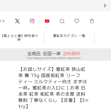
ビス
【風と土と縁】時を紡ぐ
雅紅茶カテゴリ 一覧
絆
【お試しサイズ】雅紅茶 狭山紅
茶 舞 15g 国産和紅茶 リーフ
ティー ミルクティー向き まずは
一杯。雅紅茶の入口に | お茶 日
本茶 紅茶 和紅茶 茶の支度 送料
無料 丁寧なくらし 【定番】【En
try】