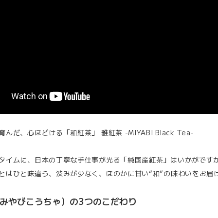
んだ、心ほどける「和紅茶」 雅紅茶 -MIYABI Black Tea-
タイムに、日本の丁寧な手仕事が光る「純国産紅茶」はいかがです
とはひと味違う、渋みが少なく、ほのかに甘い“和”の味わいをお届
みやびこうちゃ）の3つのこだわり