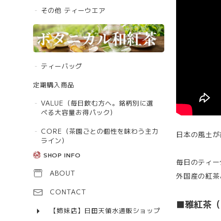
その他 ティーウエア
ティーバッグ
定期購入商品
VALUE（毎日飲む方へ。銘柄別に選
べる大容量お得パック）
CORE（茶園ごとの個性を味わう主力
日本の風土が育
ライン）
SHOP INFO
毎日のティー
ABOUT
外国産の紅茶
CONTACT
■雅紅茶（
【姉妹店】日田天領水通販ショップ