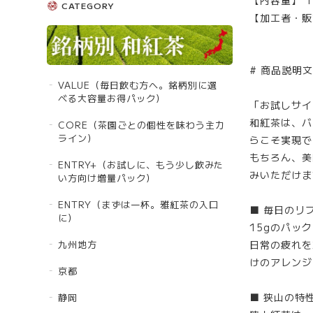
【内容量】 1
CATEGORY
【加工者・販
# 商品説明文
VALUE（毎日飲む方へ。銘柄別に選
べる大容量お得パック）
「お試しサイ
和紅茶は、バ
CORE（茶園ごとの個性を味わう主力
ライン）
らこそ実現で
もちろん、美
ENTRY+（お試しに、もう少し飲みた
みいただけま
い方向け増量パック）
ENTRY（まずは一杯。雅紅茶の入口
■ 毎日のリ
に）
15gのパッ
九州地方
日常の疲れを
けのアレンジ
京都
■ 狭山の特
静岡