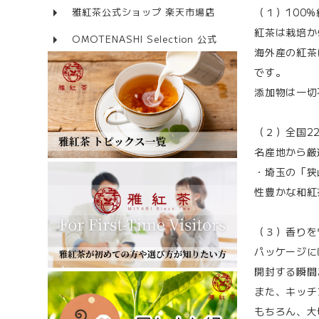
（１）100
雅紅茶公式ショップ 楽天市場店
紅茶は栽培か
OMOTENASHI Selection 公式
海外産の紅茶
です。
添加物は一切
（２）全国2
名産地から厳
・埼玉の「狭
性豊かな和紅
（３）香りを
パッケージに
開封する瞬間
また、キッチ
もちろん、大