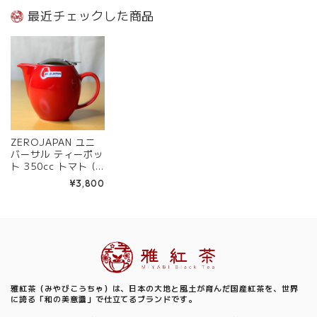
濃焼
本製 陶器 美濃焼
製 陶器 美濃焼
最近チェックした商品
ZEROJAPAN ユニ
バーサル ティーポッ
ト 350cc トマト (
レッド ) | BBN-01
¥3,800
TO | 日本製 陶器 美
濃焼
Information
雅紅茶（みやびこうちゃ）は、日本の大地と風土が育んだ国産紅茶を、世界
に誇る「和の美意識」で仕立てるブランドです。