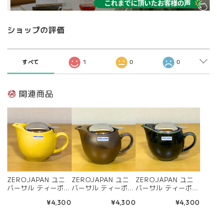
ショップの評価
すべて
1
0
0
関連商品
ZEROJAPAN ユニ
ZEROJAPAN ユニ
ZEROJAPAN ユニ
バーサル ティーポッ
バーサル ティーポッ
バーサル ティーポッ
ト 450cc イエロー
ト 450cc アン
ト 450cc アン
¥4,300
¥4,300
¥4,300
ペッパー | BBN-02
ティークゴールド |
ティークグリーン |
YP | 日本製 陶器 美
BBN-02 AGO | 日
BBN-02 AGN | 日本