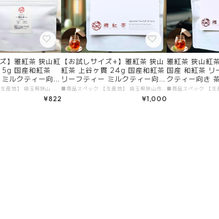
ズ】雅紅茶 狭山紅
【お試しサイズ+】雅紅茶 狭山
雅紅茶 狭山紅茶
15g 国産和紅茶
紅茶 上谷ヶ貫 24g 国産和紅茶
国産 和紅茶 リ
 ミルクティー向き
リーフティー ミルクティー向き
クティー向き 
雅紅茶の入口に |
1000円ポッキリ | お茶 日本茶
味わう主力ライン
■商品スペック 【生産地】 埼玉県狭山 【原材料】 国産和紅茶 【添加物】 すべて不使用 【茶葉タイプ】 リーフティー 【内容量】 15g 【加工者・販売者】 有限会社ガーラジャパン # 商品説明文 「お試しサイズ 雅紅茶 狭山紅茶 上谷ヶ貫 15g」が新登場！埼玉県狭山で丁寧に育まれたこの和紅茶は、深みのあるコクと上品な香りが特徴です。高品質な和紅茶として名高い狭山紅茶は、初めての方にも気軽に楽しんでいただける１杯を提案しています。もちろん、美味しい紅茶の淹れ方冊子も付いていますので、安心してご体験いただけます。 ■ 毎日のリフレッシュに最適！ 15gのパックは、狭山紅茶を手軽に味わうのにぴったりのサイズです。その芳醇な香りと深い味わいが日常の疲れを癒し、くつろぎのひとときを演出します。特にミルクティーに最適で、お好みに合ったアレンジを楽しむことができるのも魅力のひとつです！ ■ 狭山の特性豊かな味わい 狭山紅茶は、豊かな自然環境と生産者の情熱が込められた特別な茶葉です。その滑らかな飲み口は、やすらぎの時間を提供し、心を豊かにしてくれます。国産和紅茶の真髄を、この機会にぜひ体験してみてください。 ■ 送料無料で手軽にお届け 便利なメール便を利用し、送料無料でお届けいたします。忙しい中でも手軽に高品質な和紅茶を楽しむことができるのは、日常を素敵に彩る大きなポイントです。この機会に、狭山の特製和紅茶をぜひお試しください！ 贅沢なひとときを「お試しサイズ 雅紅茶 狭山紅茶 上谷ヶ貫 15g」で体験し、特別なティータイムをお楽しみください！
■商品スペック 【生産地】 埼玉県狭山市 【原材料】 国産和紅茶 【添加物】 すべて不使用 【茶葉タイプ】 リーフティー 【内容量】 24g 【加工者・販売者】 有限会社ガーラジャパン # 商品説明文 「お試しサイズ+ 雅紅茶 狭山紅茶 上谷ヶ貫 24g」が新登場！埼玉県狭山市で丁寧に育てられた和紅茶は、深みのある味わいと絶妙なバランスが特徴。ミルクティーとの相性が抜群で、一杯で贅沢な癒しのひとときを楽しめる逸品です。この手軽なサイズで、日常のティータイムを特別なものに演出します。さらに、美味しい紅茶の淹れ方冊子付きなので、初心者でも安心してお楽しみいただけます。 ■ 毎日のリフレッシュに最適！ 24gのパックは、手軽に和紅茶を楽しむのにぴったりなサイズです。狭山紅茶の贅沢な風味が、心をほぐしてくれるリフレッシュタイムを提供します。ミルクを加えることによりクリーミーな口当たりが広がり、特別な一杯を演出。さらに、スパイスやフルーツを加えて、自分好みのアレンジティーを楽しむこともできます！ ■ 狭山の特性豊かな味わい 狭山紅茶は、自然の恵みを活かした栽培方法で生まれた特別な茶葉です。芳醇な香りとまろやかな風味が、日常のリラックスタイムをより一層豊かにしてくれます。この機会に、国産和紅茶の魅力をお試しください。 ■ 送料無料で手軽にお届け 便利なメール便を利用し、送料無料でお届けいたします。忙しい日常の中でも、高品質な和紅茶を気軽に楽しめるのが嬉しいポイント。ぜひこの機会に、狭山の特製和紅茶をお試しいただき、特別なティータイムを楽しんでください！ 日常に贅沢なひとときをプラスする「お試しサイズ+ 雅紅茶 狭山紅茶 上谷ヶ貫 24g」で、ぜひ特別なティータイムを体験してみませんか？
紅茶 和紅茶 茶の支
紅茶 和紅茶 茶の支度 送料無料
紅茶 和紅茶 茶
¥822
¥1,000
 丁寧なくらし 【定
丁寧なくらし 【定番】【Entry
丁寧なくらし 【
】
+】
e】