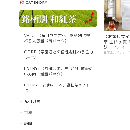
CATEGORY
VALUE（毎日飲む方へ。銘柄別に選
【お試しサイ
べる大容量お得パック）
茶 上谷ヶ貫 
リーフティー
CORE（茶園ごとの個性を味わう主力
まずは一杯。
お茶 日本茶 
ライン）
度 送料無料
番】【Entry
ENTRY+（お試しに、もう少し飲みた
い方向け増量パック）
ENTRY（まずは一杯。雅紅茶の入口
に）
九州地方
京都
静岡