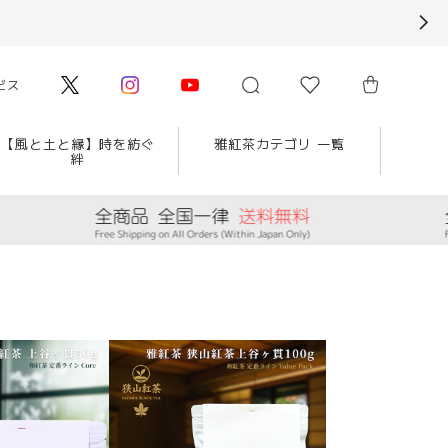
ビス
【風と土と縁】時を紡ぐ
雅紅茶カテゴリ 一覧
絆