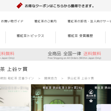
お得なクーポンはこちらから獲得できます。
お買い物ガイド
雅紅茶のご案内
雅紅茶の卸売・法人向けサー
雅紅茶トピックス
雅紅茶 受賞履歴
茶 上谷ヶ貫
柄別 和紅茶 定番ライン
関東地方
狭山紅茶 上谷ヶ貫