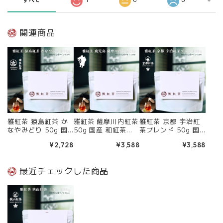
関連商品
雅紅茶 猿島紅茶 か
雅紅茶 薩摩川内紅茶
雅紅茶 京都 宇治紅
なやみどり 50g 国
50g 国産 和紅茶
茶ブレンド 50g 国
産 和紅茶 リーフ
リーフティー ミルク
産 和紅茶 リーフ
¥2,728
¥3,588
¥3,588
ティー ミルクティー
ティー向き 茶園ごと
ティー ミルクティー
向き 茶園ごとの個性
の個性を味わう主力
向き 茶園ごとの個性
を味わう主力ライン
ライン | お茶 日本茶
を味わう主力ライン
最近チェックした商品
| お茶 日本茶 紅茶
紅茶 和紅茶 茶の支
| お茶 日本茶 紅茶
和紅茶 茶の支度 送
度 送料無料 丁寧な
和紅茶 茶の支度 送
料無料 丁寧なくらし
くらし 【定番】【C
料無料 丁寧なくらし
【定番】【Core】
ore】
【定番】【Core】