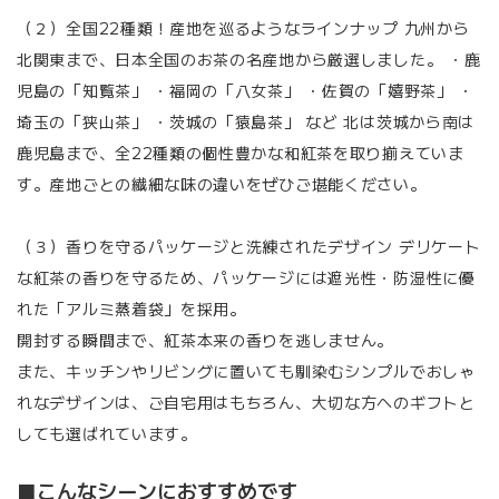
（２）全国22種類！産地を巡るようなラインナップ 九州から
北関東まで、日本全国のお茶の名産地から厳選しました。 ・鹿
児島の「知覧茶」 ・福岡の「八女茶」 ・佐賀の「嬉野茶」 ・
埼玉の「狭山茶」 ・茨城の「猿島茶」 など 北は茨城から南は
鹿児島まで、全22種類の個性豊かな和紅茶を取り揃えていま
す。産地ごとの繊細な味の違いをぜひご堪能ください。
（３）香りを守るパッケージと洗練されたデザイン デリケート
な紅茶の香りを守るため、パッケージには遮光性・防湿性に優
れた「アルミ蒸着袋」を採用。
開封する瞬間まで、紅茶本来の香りを逃しません。
また、キッチンやリビングに置いても馴染むシンプルでおしゃ
れなデザインは、ご自宅用はもちろん、大切な方へのギフトと
しても選ばれています。
■こんなシーンにおすすめです