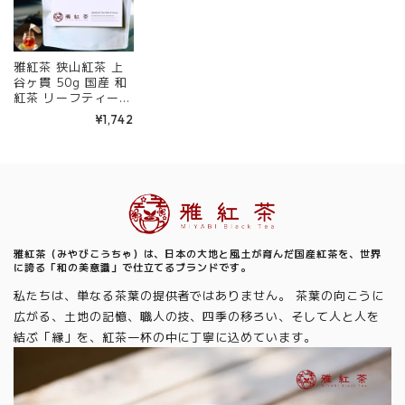
雅紅茶 狭山紅茶 上
谷ヶ貫 50g 国産 和
紅茶 リーフティー
ミルクティー向き 茶
¥1,742
園ごとの個性を味わ
う主力ライン | お茶
日本茶 紅茶 和紅茶
茶の支度 送料無料
丁寧なくらし 【定
Information
番】【Core】
雅紅茶（みやびこうちゃ）は、日本の大地と風土が育んだ国産紅茶を、世界
に誇る「和の美意識」で仕立てるブランドです。
私たちは、単なる茶葉の提供者ではありません。 茶葉の向こうに
広がる、土地の記憶、職人の技、四季の移ろい、そして人と人を
結ぶ「縁」を、紅茶一杯の中に丁寧に込めています。