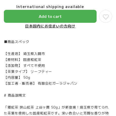
International shipping available
Add to cart
日本国内にお住まいの方向け
■商品スペック
【生産地】 埼玉県入間市
【原材料】 国産和紅茶
【添加物】 すべて不使用
【茶葉タイプ】 リーフティー
【内容量】 50g
【加工者・販売者】 有限会社ガーラジャパン
# 商品説明文
「雅紅茶 狭山紅茶 上谷ヶ貫 50g」が新登場！埼玉県で育てられ
た茶葉を使用した国産和紅茶です。深い色合いと芳醇な香りが特