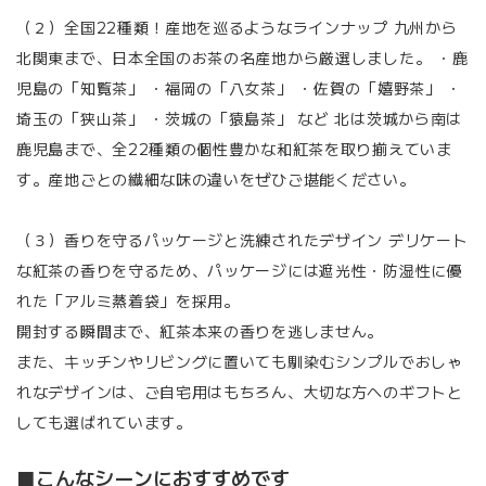
（２）全国22種類！産地を巡るようなラインナップ 九州から
北関東まで、日本全国のお茶の名産地から厳選しました。 ・鹿
児島の「知覧茶」 ・福岡の「八女茶」 ・佐賀の「嬉野茶」 ・
埼玉の「狭山茶」 ・茨城の「猿島茶」 など 北は茨城から南は
鹿児島まで、全22種類の個性豊かな和紅茶を取り揃えていま
す。産地ごとの繊細な味の違いをぜひご堪能ください。
（３）香りを守るパッケージと洗練されたデザイン デリケート
な紅茶の香りを守るため、パッケージには遮光性・防湿性に優
れた「アルミ蒸着袋」を採用。
開封する瞬間まで、紅茶本来の香りを逃しません。
また、キッチンやリビングに置いても馴染むシンプルでおしゃ
れなデザインは、ご自宅用はもちろん、大切な方へのギフトと
しても選ばれています。
■こんなシーンにおすすめです