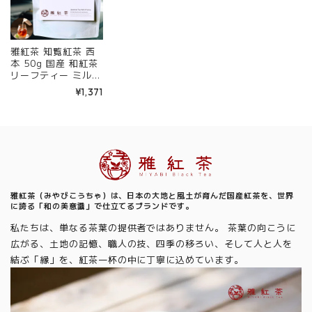
雅紅茶 知覧紅茶 西
本 50g 国産 和紅茶
リーフティー ミルク
ティー向き 茶園ごと
¥1,371
の個性を味わう主力
ライン | お茶 日本茶
紅茶 和紅茶 茶の支
度 送料無料 丁寧な
くらし 【定番】【C
Information
ore】
雅紅茶（みやびこうちゃ）は、日本の大地と風土が育んだ国産紅茶を、世界
に誇る「和の美意識」で仕立てるブランドです。
私たちは、単なる茶葉の提供者ではありません。 茶葉の向こうに
広がる、土地の記憶、職人の技、四季の移ろい、そして人と人を
結ぶ「縁」を、紅茶一杯の中に丁寧に込めています。