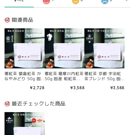
関連商品
雅紅茶 猿島紅茶 か
雅紅茶 薩摩川内紅茶
雅紅茶 京都 宇治紅
なやみどり 50g 国
50g 国産 和紅茶
茶ブレンド 50g 国
産 和紅茶 リーフ
リーフティー ミルク
産 和紅茶 リーフ
¥2,728
¥3,588
¥3,588
ティー ミルクティー
ティー向き 茶園ごと
ティー ミルクティー
向き 茶園ごとの個性
の個性を味わう主力
向き 茶園ごとの個性
を味わう主力ライン
ライン | お茶 日本茶
を味わう主力ライン
最近チェックした商品
| お茶 日本茶 紅茶
紅茶 和紅茶 茶の支
| お茶 日本茶 紅茶
和紅茶 茶の支度 送
度 送料無料 丁寧な
和紅茶 茶の支度 送
料無料 丁寧なくらし
くらし 【定番】【C
料無料 丁寧なくらし
【定番】【Core】
ore】
【定番】【Core】