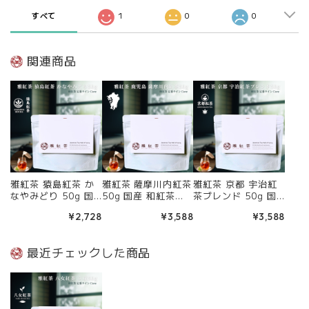
すべて
1
0
0
関連商品
雅紅茶 猿島紅茶 か
雅紅茶 薩摩川内紅茶
雅紅茶 京都 宇治紅
なやみどり 50g 国
50g 国産 和紅茶
茶ブレンド 50g 国
産 和紅茶 リーフ
リーフティー ミルク
産 和紅茶 リーフ
¥2,728
¥3,588
¥3,588
ティー ミルクティー
ティー向き 茶園ごと
ティー ミルクティー
向き 茶園ごとの個性
の個性を味わう主力
向き 茶園ごとの個性
を味わう主力ライン
ライン | お茶 日本茶
を味わう主力ライン
最近チェックした商品
| お茶 日本茶 紅茶
紅茶 和紅茶 茶の支
| お茶 日本茶 紅茶
和紅茶 茶の支度 送
度 送料無料 丁寧な
和紅茶 茶の支度 送
料無料 丁寧なくらし
くらし 【定番】【C
料無料 丁寧なくらし
【定番】【Core】
ore】
【定番】【Core】