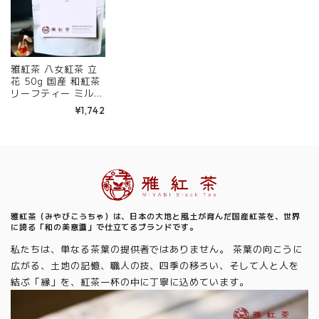
雅紅茶 八女紅茶 立
花 50g 国産 和紅茶
リーフティー ミルク
ティー向き 茶園ごと
¥1,742
の個性を味わう主力
ライン | お茶 日本茶
紅茶 和紅茶 茶の支
度 送料無料 丁寧な
くらし 【定番】【C
Information
ore】
雅紅茶（みやびこうちゃ）は、日本の大地と風土が育んだ国産紅茶を、世界
に誇る「和の美意識」で仕立てるブランドです。
私たちは、単なる茶葉の提供者ではありません。 茶葉の向こうに
広がる、土地の記憶、職人の技、四季の移ろい、そして人と人を
結ぶ「縁」を、紅茶一杯の中に丁寧に込めています。