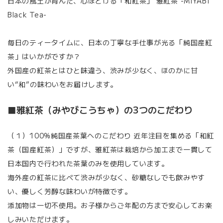
日本の風土が育んだ、心ほどける「和紅茶」 雅紅茶 -MIYABI
Black Tea-
毎日のティータイムに、日本の丁寧な手仕事が光る「純国産紅
茶」はいかがですか？
外国産の紅茶とはひと味違う、渋みが少なく、ほのかに甘
い“和”の味わいをお届けします。
■雅紅茶（みやびこうちゃ）の3つのこだわり
（１）100%純国産茶葉へのこだわり 近年注目を集める「和紅
茶（国産紅茶）」ですが、雅紅茶は栽培から加工まで一貫して
日本国内で行われた茶葉のみを使用しています。
海外産の紅茶に比べて渋みが少なく、砂糖なしでも飲みやす
い、優しく芳醇な味わいが特徴です。
添加物は一切不使用。お子様からご年配の方まで安心してお楽
しみいただけます。