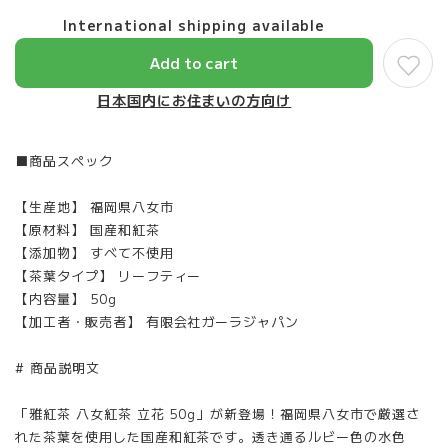
International shipping available
Add to cart
日本国内にお住まいの方向け
■商品スペック
【生産地】 福岡県八女市
【原材料】 国産和紅茶
【添加物】 すべて不使用
【茶葉タイプ】 リーフティー
【内容量】 50g
【加工者・販売者】 有限会社ガーラジャパン
# 商品説明文
「雅紅茶 八女紅茶 立花 50g」が新登場！福岡県八女市で厳選さ
れた茶葉を使用した国産和紅茶です。透き通るルビー色の水色