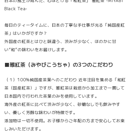
日本の風土が育んだ、心ほどける「和紅茶」 雅紅茶 -MIYABI
Black Tea-
毎日のティータイムに、日本の丁寧な手仕事が光る「純国産紅
茶」はいかがですか？
外国産の紅茶とはひと味違う、渋みが少なく、ほのかに甘
い“和”の味わいをお届けします。
■雅紅茶（みやびこうちゃ）の3つのこだわり
（１）100%純国産茶葉へのこだわり 近年注目を集める「和紅
茶（国産紅茶）」ですが、雅紅茶は栽培から加工まで一貫して
日本国内で行われた茶葉のみを使用しています。
海外産の紅茶に比べて渋みが少なく、砂糖なしでも飲みやす
い、優しく芳醇な味わいが特徴です。
添加物は一切不使用。お子様からご年配の方まで安心してお楽
しみいただけます。