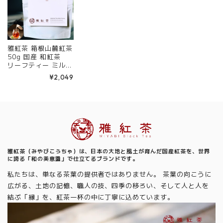
雅紅茶 箱根山麓紅茶
50g 国産 和紅茶
リーフティー ミルク
ティー向き 茶園ごと
¥2,049
の個性を味わう主力
ライン | お茶 日本茶
紅茶 和紅茶 茶の支
度 送料無料 丁寧な
くらし 【定番】【C
Information
ore】
雅紅茶（みやびこうちゃ）は、日本の大地と風土が育んだ国産紅茶を、世界
に誇る「和の美意識」で仕立てるブランドです。
私たちは、単なる茶葉の提供者ではありません。 茶葉の向こうに
広がる、土地の記憶、職人の技、四季の移ろい、そして人と人を
結ぶ「縁」を、紅茶一杯の中に丁寧に込めています。