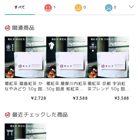
すべて
1
0
0
関連商品
雅紅茶 猿島紅茶 か
雅紅茶 薩摩川内紅茶
雅紅茶 京都 宇治紅
なやみどり 50g 国
50g 国産 和紅茶
茶ブレンド 50g 国
産 和紅茶 リーフ
リーフティー ミルク
産 和紅茶 リーフ
¥2,728
¥3,588
¥3,588
ティー ミルクティー
ティー向き 茶園ごと
ティー ミルクティー
向き 茶園ごとの個性
の個性を味わう主力
向き 茶園ごとの個性
を味わう主力ライン
ライン | お茶 日本茶
を味わう主力ライン
最近チェックした商品
| お茶 日本茶 紅茶
紅茶 和紅茶 茶の支
| お茶 日本茶 紅茶
和紅茶 茶の支度 送
度 送料無料 丁寧な
和紅茶 茶の支度 送
料無料 丁寧なくらし
くらし 【定番】【C
料無料 丁寧なくらし
【定番】【Core】
ore】
【定番】【Core】