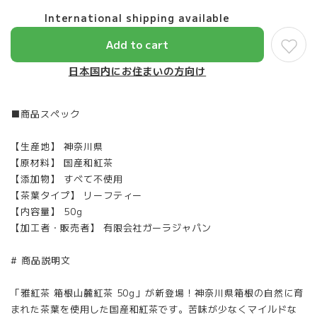
International shipping available
Add to cart
日本国内にお住まいの方向け
■商品スペック
【生産地】 神奈川県
【原材料】 国産和紅茶
【添加物】 すべて不使用
【茶葉タイプ】 リーフティー
【内容量】 50g
【加工者・販売者】 有限会社ガーラジャパン
# 商品説明文
「雅紅茶 箱根山麓紅茶 50g」が新登場！神奈川県箱根の自然に育
まれた茶葉を使用した国産和紅茶です。苦味が少なくマイルドな