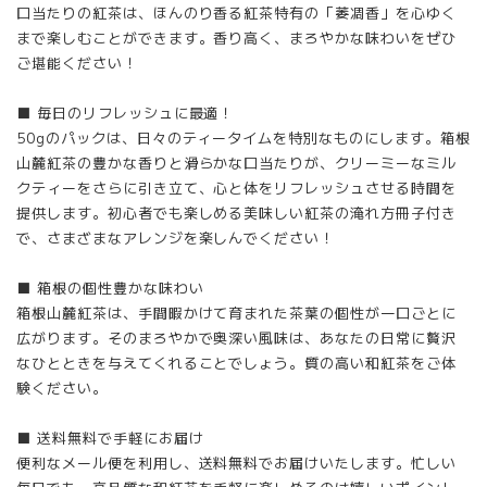
口当たりの紅茶は、ほんのり香る紅茶特有の「萎凋香」を心ゆく
まで楽しむことができます。香り高く、まろやかな味わいをぜひ
ご堪能ください！
■ 毎日のリフレッシュに最適！
50gのパックは、日々のティータイムを特別なものにします。箱根
山麓紅茶の豊かな香りと滑らかな口当たりが、クリーミーなミル
クティーをさらに引き立て、心と体をリフレッシュさせる時間を
提供します。初心者でも楽しめる美味しい紅茶の淹れ方冊子付き
で、さまざまなアレンジを楽しんでください！
■ 箱根の個性豊かな味わい
箱根山麓紅茶は、手間暇かけて育まれた茶葉の個性が一口ごとに
広がります。そのまろやかで奥深い風味は、あなたの日常に贅沢
なひとときを与えてくれることでしょう。質の高い和紅茶をご体
験ください。
■ 送料無料で手軽にお届け
便利なメール便を利用し、送料無料でお届けいたします。忙しい