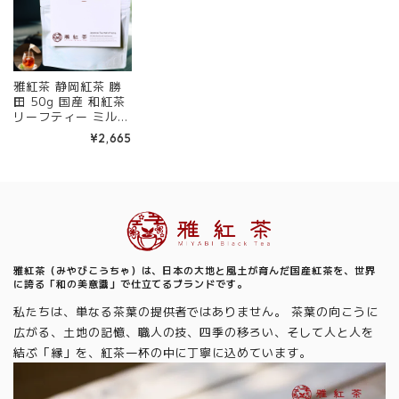
雅紅茶 静岡紅茶 勝
田 50g 国産 和紅茶
リーフティー ミルク
ティー向き 茶園ごと
¥2,665
の個性を味わう主力
ライン | お茶 日本茶
紅茶 和紅茶 茶の支
度 送料無料 丁寧な
くらし 【定番】【C
Information
ore】
雅紅茶（みやびこうちゃ）は、日本の大地と風土が育んだ国産紅茶を、世界
に誇る「和の美意識」で仕立てるブランドです。
私たちは、単なる茶葉の提供者ではありません。 茶葉の向こうに
広がる、土地の記憶、職人の技、四季の移ろい、そして人と人を
結ぶ「縁」を、紅茶一杯の中に丁寧に込めています。