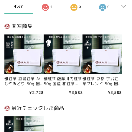
すべて
1
0
0
関連商品
雅紅茶 猿島紅茶 か
雅紅茶 薩摩川内紅茶
雅紅茶 京都 宇治紅
なやみどり 50g 国
50g 国産 和紅茶
茶ブレンド 50g 国
産 和紅茶 リーフ
リーフティー ミルク
産 和紅茶 リーフ
¥2,728
¥3,588
¥3,588
ティー ミルクティー
ティー向き 茶園ごと
ティー ミルクティー
向き 茶園ごとの個性
の個性を味わう主力
向き 茶園ごとの個性
を味わう主力ライン
ライン | お茶 日本茶
を味わう主力ライン
最近チェックした商品
| お茶 日本茶 紅茶
紅茶 和紅茶 茶の支
| お茶 日本茶 紅茶
和紅茶 茶の支度 送
度 送料無料 丁寧な
和紅茶 茶の支度 送
料無料 丁寧なくらし
くらし 【定番】【C
料無料 丁寧なくらし
【定番】【Core】
ore】
【定番】【Core】