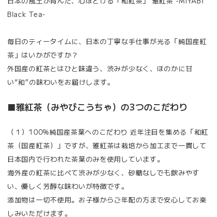
日本の風土が育んだ、心ほどける「和紅茶」 雅紅茶 -MIYABI
Black Tea-
毎日のティータイムに、日本の丁寧な手仕事が光る「純国産紅
茶」はいかがですか？
外国産の紅茶とはひと味違う、渋みが少なく、ほのかに甘
い“和”の味わいをお届けします。
■雅紅茶（みやびこうちゃ）の3つのこだわり
（１）100%純国産茶葉へのこだわり 近年注目を集める「和紅
茶（国産紅茶）」ですが、雅紅茶は栽培から加工まで一貫して
日本国内で行われた茶葉のみを使用しています。
海外産の紅茶に比べて渋みが少なく、砂糖なしでも飲みやす
い、優しく芳醇な味わいが特徴です。
添加物は一切不使用。お子様からご年配の方まで安心してお楽
しみいただけます。